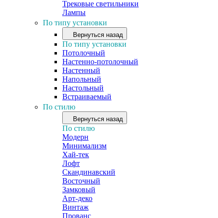
Трековые светильники
Лампы
По типу установки
Вернуться назад
По типу установки
Потолочный
Настенно-потолочный
Настенный
Напольный
Настольный
Встраиваемый
По стилю
Вернуться назад
По стилю
Модерн
Минимализм
Хай-тек
Лофт
Скандинавский
Восточный
Замковый
Арт-деко
Винтаж
Прованс