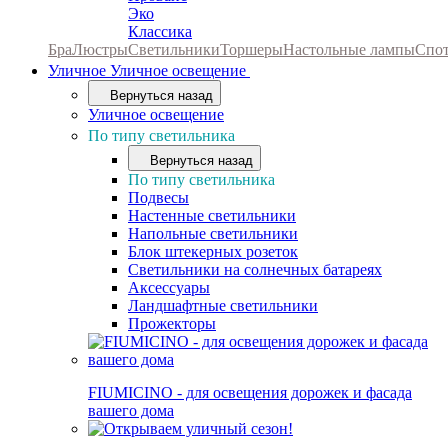
Эко
Классика
Бра
Люстры
Светильники
Торшеры
Настольные лампы
Спо
Уличное
Уличное освещение
Вернуться назад
Уличное освещение
По типу светильника
Вернуться назад
По типу светильника
Подвесы
Настенные светильники
Напольные светильники
Блок штекерных розеток
Светильники на солнечных батареях
Аксессуары
Ландшафтные светильники
Прожекторы
FIUMICINO - для освещения дорожек и фасада
вашего дома