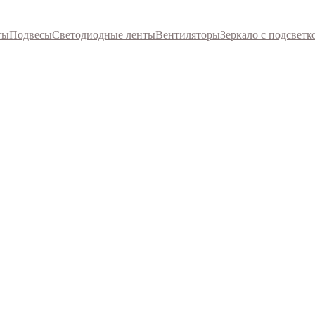
ты
Подвесы
Светодиодные ленты
Вентиляторы
Зеркало с подсветк