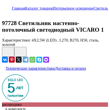
Главная
Каталог товаров
Интерьерное освещение
Светиль
97728
Светильник настенно-
потолочный светодиодный VICARO 1
Характеристики: 4X2,5W (LED) , L270, B270, H50, сталь,
золотой
Технические характеристики
Доставка и оплата
распродажа
в комплекте