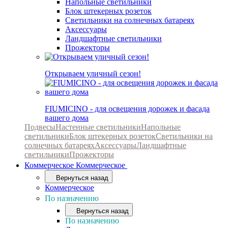
Напольные светильники
Блок штекерных розеток
Светильники на солнечных батареях
Аксессуары
Ландшафтные светильники
Прожекторы
Открываем уличный сезон!
FIUMICINO - для освещения дорожек и фасада
вашего дома
Подвесы
Настенные светильники
Напольные
светильники
Блок штекерных розеток
Светильники на
солнечных батареях
Аксессуары
Ландшафтные
светильники
Прожекторы
Коммерческое
Коммерческое
Вернуться назад
Коммерческое
По назначению
Вернуться назад
По назначению