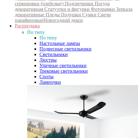
сервировки (плейсмат)
Подсвечники
Посуда
декоративная
Статуэтки и фигурки
Фоторамки
Зеркала
декоративные
Пледы
Подушки
Сумки
Свечи
парафиновые
Новогодний декор
Распродажа
По типу
По типу
Настольные лампы
Подвесные светильники
Светильники
Люстры
Уличные светильники
Трековые светильники
Споты
Лампочки