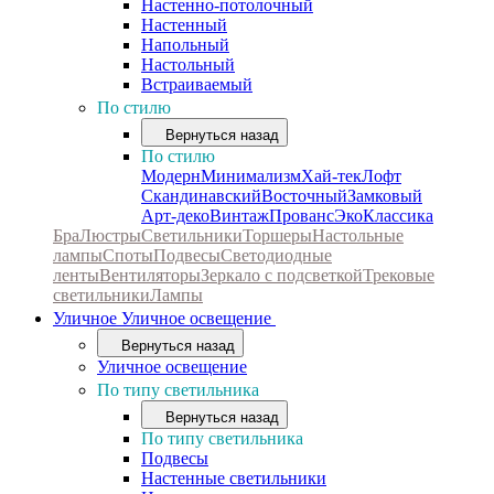
Настенно-потолочный
Настенный
Напольный
Настольный
Встраиваемый
По стилю
Вернуться назад
По стилю
Модерн
Минимализм
Хай-тек
Лофт
Скандинавский
Восточный
Замковый
Арт-деко
Винтаж
Прованс
Эко
Классика
Бра
Люстры
Светильники
Торшеры
Настольные
лампы
Споты
Подвесы
Светодиодные
ленты
Вентиляторы
Зеркало с подсветкой
Трековые
светильники
Лампы
Уличное
Уличное освещение
Вернуться назад
Уличное освещение
По типу светильника
Вернуться назад
По типу светильника
Подвесы
Настенные светильники