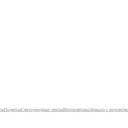
ты
Подвесы
Светодиодные ленты
Вентиляторы
Зеркало с подсветк