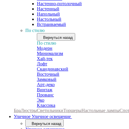
Настенно-потолочный
Настенный
Напольный
Настольный
Встраиваемый
По стилю
Вернуться назад
По стилю
Модерн
Минимализм
Хай-тек
Лофт
Скандинавский
Восточный
Замковый
Арт-деко
Винтаж
Прованс
Эко
Классика
Бра
Люстры
Светильники
Торшеры
Настольные лампы
Спо
Уличное
Уличное освещение
Вернуться назад