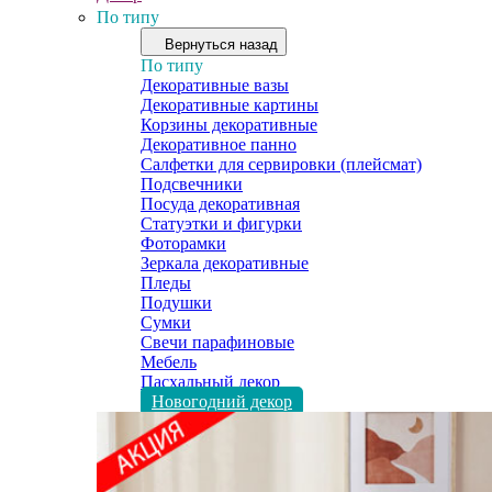
По типу
Вернуться назад
По типу
Декоративные вазы
Декоративные картины
Корзины декоративные
Декоративное панно
Салфетки для сервировки (плейсмат)
Подсвечники
Посуда декоративная
Статуэтки и фигурки
Фоторамки
Зеркала декоративные
Пледы
Подушки
Сумки
Свечи парафиновые
Мебель
Пасхальный декор
Новогодний декор