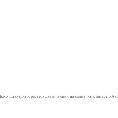
Блок штекерных розеток
Светильники на солнечных батареях
Акс