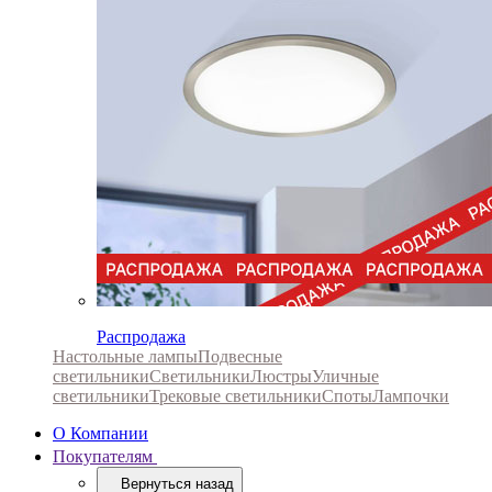
Распродажа
Настольные лампы
Подвесные
светильники
Светильники
Люстры
Уличные
светильники
Трековые светильники
Споты
Лампочки
О Компании
Покупателям
Вернуться назад