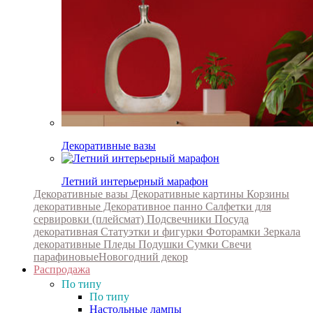
Декоративные вазы
Летний интерьерный марафон
Декоративные вазы
Декоративные картины
Корзины
декоративные
Декоративное панно
Салфетки для
сервировки (плейсмат)
Подсвечники
Посуда
декоративная
Статуэтки и фигурки
Фоторамки
Зеркала
декоративные
Пледы
Подушки
Сумки
Свечи
парафиновые
Новогодний декор
Распродажа
По типу
По типу
Настольные лампы