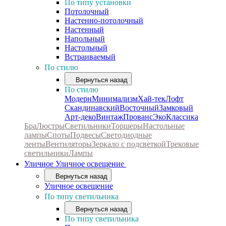
По типу установки
Потолочный
Настенно-потолочный
Настенный
Напольный
Настольный
Встраиваемый
По стилю
Вернуться назад
По стилю
Модерн
Минимализм
Хай-тек
Лофт
Скандинавский
Восточный
Замковый
Арт-деко
Винтаж
Прованс
Эко
Классика
Бра
Люстры
Светильники
Торшеры
Настольные
лампы
Споты
Подвесы
Светодиодные
ленты
Вентиляторы
Зеркало с подсветкой
Трековые
светильники
Лампы
Уличное
Уличное освещение
Вернуться назад
Уличное освещение
По типу светильника
Вернуться назад
По типу светильника