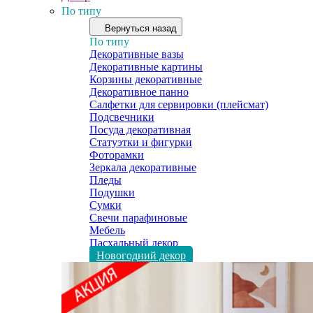
По типу
Вернуться назад
По типу
Декоративные вазы
Декоративные картины
Корзины декоративные
Декоративное панно
Салфетки для сервировки (плейсмат)
Подсвечники
Посуда декоративная
Статуэтки и фигурки
Фоторамки
Зеркала декоративные
Пледы
Подушки
Сумки
Свечи парафиновые
Мебель
Пасхальный декор
Новогодний декор