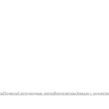
ты
Подвесы
Светодиодные ленты
Вентиляторы
Зеркало с подсветк