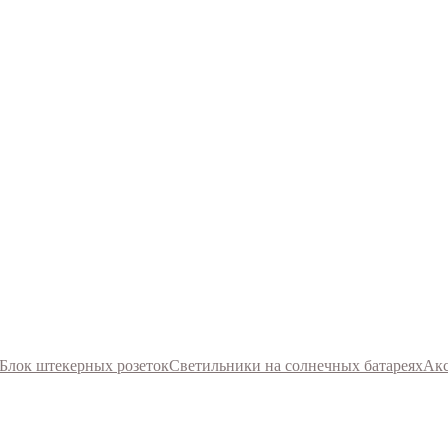
Блок штекерных розеток
Светильники на солнечных батареях
Акс