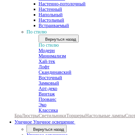
Настенно-потолочный
Настенный
Напольный
Настольный
Встраиваемый
По стилю
Вернуться назад
По стилю
Модерн
Минимализм
Хай-тек
Лофт
Скандинавский
Восточный
Замковый
Арт-деко
Винтаж
Прованс
Эко
Классика
Бра
Люстры
Светильники
Торшеры
Настольные лампы
Спо
Уличное
Уличное освещение
Вернуться назад