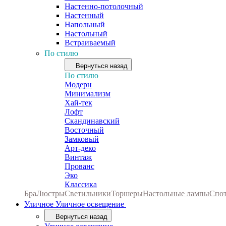
Настенно-потолочный
Настенный
Напольный
Настольный
Встраиваемый
По стилю
Вернуться назад
По стилю
Модерн
Минимализм
Хай-тек
Лофт
Скандинавский
Восточный
Замковый
Арт-деко
Винтаж
Прованс
Эко
Классика
Бра
Люстры
Светильники
Торшеры
Настольные лампы
Спо
Уличное
Уличное освещение
Вернуться назад