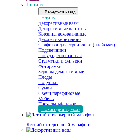
По типу
Вернуться назад
По типу
Декоративные вазы
Декоративные картины
Корзины декоративные
Декоративное панно
Салфетки для сервировки (плейсмат)
Подсвечники
Посуда декоративная
Статуэтки и фигурки
Фоторамки
Зеркала декоративные
Пледы
Подушки
Сумки
Свечи парафиновые
Мебель
Пасхальный декор
Новогодний декор
Летний интерьерный марафон