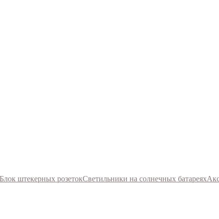
Блок штекерных розеток
Светильники на солнечных батареях
Акс