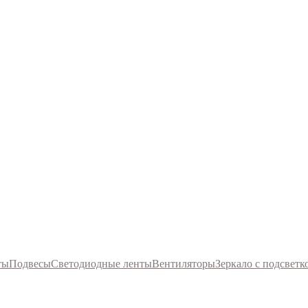
ты
Подвесы
Светодиодные ленты
Вентиляторы
Зеркало с подсветк