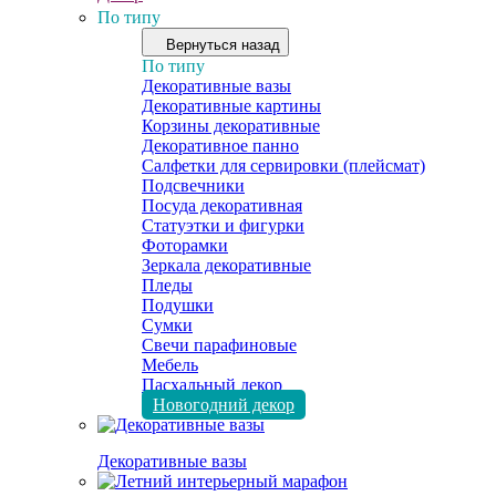
По типу
Вернуться назад
По типу
Декоративные вазы
Декоративные картины
Корзины декоративные
Декоративное панно
Салфетки для сервировки (плейсмат)
Подсвечники
Посуда декоративная
Статуэтки и фигурки
Фоторамки
Зеркала декоративные
Пледы
Подушки
Сумки
Свечи парафиновые
Мебель
Пасхальный декор
Новогодний декор
Декоративные вазы