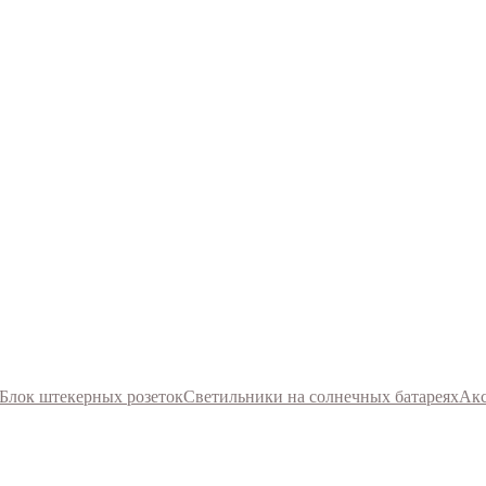
Блок штекерных розеток
Светильники на солнечных батареях
Акс