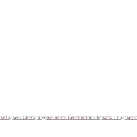
ты
Подвесы
Светодиодные ленты
Вентиляторы
Зеркало с подсветк