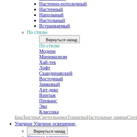
Настенно-потолочный
Настенный
Напольный
Настольный
Встраиваемый
По стилю
Вернуться назад
По стилю
Модерн
Минимализм
Хай-тек
Лофт
Скандинавский
Восточный
Замковый
Арт-деко
Винтаж
Прованс
Эко
Классика
Бра
Люстры
Светильники
Торшеры
Настольные лампы
Спо
Уличное
Уличное освещение
Вернуться назад