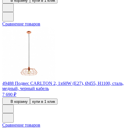
В корзину
купи в 1 клик
Сравнение товаров
49488
Подвес CARLTON 2, 1x60W (E27), Ø455, H1100, сталь,
медный, черный кабель
7 690 ₽
В корзину
купи в 1 клик
Сравнение товаров