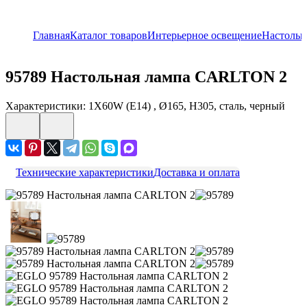
Главная
Каталог товаров
Интерьерное освещение
Настольн
95789
Настольная лампа CARLTON 2
Характеристики: 1X60W (E14) , Ø165, H305, сталь, черный
Технические характеристики
Доставка и оплата