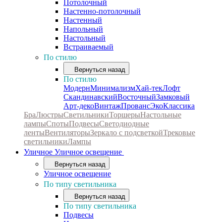
Потолочный
Настенно-потолочный
Настенный
Напольный
Настольный
Встраиваемый
По стилю
Вернуться назад
По стилю
Модерн
Минимализм
Хай-тек
Лофт
Скандинавский
Восточный
Замковый
Арт-деко
Винтаж
Прованс
Эко
Классика
Бра
Люстры
Светильники
Торшеры
Настольные
лампы
Споты
Подвесы
Светодиодные
ленты
Вентиляторы
Зеркало с подсветкой
Трековые
светильники
Лампы
Уличное
Уличное освещение
Вернуться назад
Уличное освещение
По типу светильника
Вернуться назад
По типу светильника
Подвесы