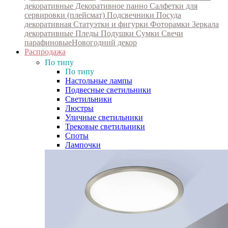
декоративные
Декоративное панно
Салфетки для
сервировки (плейсмат)
Подсвечники
Посуда
декоративная
Статуэтки и фигурки
Фоторамки
Зеркала
декоративные
Пледы
Подушки
Сумки
Свечи
парафиновые
Новогодний декор
Распродажа
По типу
По типу
Настольные лампы
Подвесные светильники
Светильники
Люстры
Уличные светильники
Трековые светильники
Споты
Лампочки