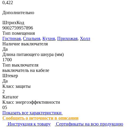
0,422
Дополнительно
ШтрихКод
9002759957896
Тип помещения
Гостиная
,
Спальня
,
Кухня
,
Прихожая
,
Холл
Наличие выключателя
Да
Длина питающего шнура (мм)
1700
Тип выключателя
выключатель на кабеле
Штекер
Да
Класс защиты
2
Каталог
Класс энергоэффективности
05
Показать все характеристики
Сообщить о неточности в описании
Инструкция к товару
Сертификаты на всю продукцию