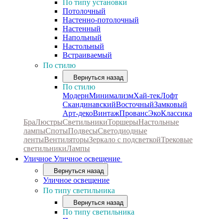
По типу установки
Потолочный
Настенно-потолочный
Настенный
Напольный
Настольный
Встраиваемый
По стилю
Вернуться назад
По стилю
Модерн
Минимализм
Хай-тек
Лофт
Скандинавский
Восточный
Замковый
Арт-деко
Винтаж
Прованс
Эко
Классика
Бра
Люстры
Светильники
Торшеры
Настольные
лампы
Споты
Подвесы
Светодиодные
ленты
Вентиляторы
Зеркало с подсветкой
Трековые
светильники
Лампы
Уличное
Уличное освещение
Вернуться назад
Уличное освещение
По типу светильника
Вернуться назад
По типу светильника