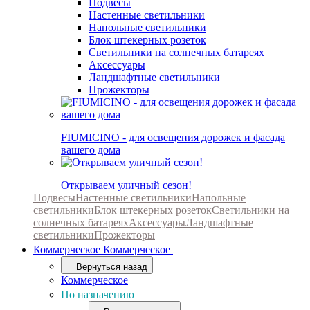
Подвесы
Настенные светильники
Напольные светильники
Блок штекерных розеток
Светильники на солнечных батареях
Аксессуары
Ландшафтные светильники
Прожекторы
FIUMICINO - для освещения дорожек и фасада
вашего дома
Открываем уличный сезон!
Подвесы
Настенные светильники
Напольные
светильники
Блок штекерных розеток
Светильники на
солнечных батареях
Аксессуары
Ландшафтные
светильники
Прожекторы
Коммерческое
Коммерческое
Вернуться назад
Коммерческое
По назначению