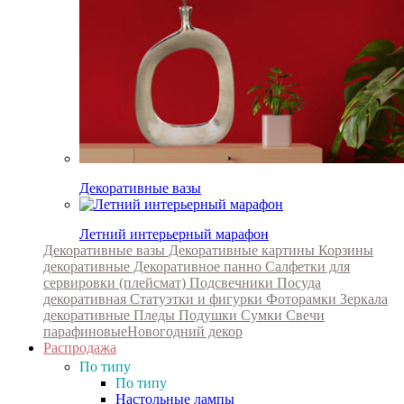
Декоративные вазы
Летний интерьерный марафон
Декоративные вазы
Декоративные картины
Корзины
декоративные
Декоративное панно
Салфетки для
сервировки (плейсмат)
Подсвечники
Посуда
декоративная
Статуэтки и фигурки
Фоторамки
Зеркала
декоративные
Пледы
Подушки
Сумки
Свечи
парафиновые
Новогодний декор
Распродажа
По типу
По типу
Настольные лампы