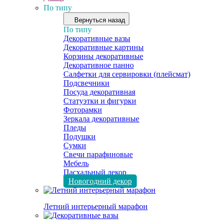
По типу
Вернуться назад
По типу
Декоративные вазы
Декоративные картины
Корзины декоративные
Декоративное панно
Салфетки для сервировки (плейсмат)
Подсвечники
Посуда декоративная
Статуэтки и фигурки
Фоторамки
Зеркала декоративные
Пледы
Подушки
Сумки
Свечи парафиновые
Мебель
Пасхальный декор
Новогодний декор
Летний интерьерный марафон