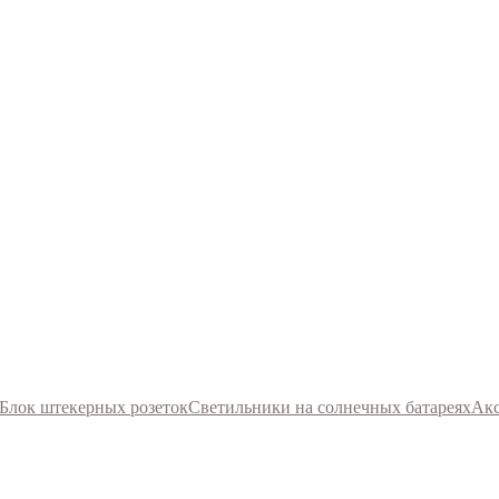
Блок штекерных розеток
Светильники на солнечных батареях
Акс