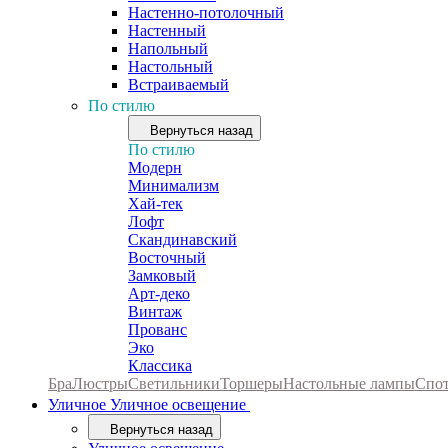
Настенно-потолочный
Настенный
Напольный
Настольный
Встраиваемый
По стилю
Вернуться назад
По стилю
Модерн
Минимализм
Хай-тек
Лофт
Скандинавский
Восточный
Замковый
Арт-деко
Винтаж
Прованс
Эко
Классика
Бра
Люстры
Светильники
Торшеры
Настольные лампы
Спо
Уличное
Уличное освещение
Вернуться назад