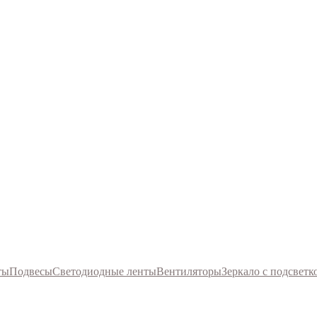
ты
Подвесы
Светодиодные ленты
Вентиляторы
Зеркало с подсветк