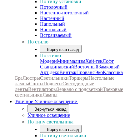
По типу установки
Потолочный
Настенно-потолочный
Настенный
Напольный
Настольный
Встраиваемый
По стилю
Вернуться назад
По стилю
Модерн
Минимализм
Хай-тек
Лофт
Скандинавский
Восточный
Замковый
Арт-деко
Винтаж
Прованс
Эко
Классика
Бра
Люстры
Светильники
Торшеры
Настольные
лампы
Споты
Подвесы
Светодиодные
ленты
Вентиляторы
Зеркало с подсветкой
Трековые
светильники
Лампы
Уличное
Уличное освещение
Вернуться назад
Уличное освещение
По типу светильника
Вернуться назад
По типу светильника