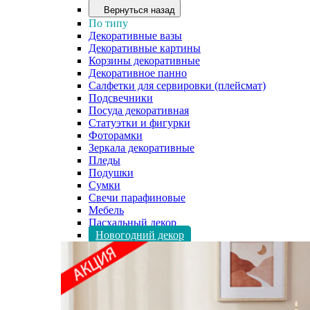
Вернуться назад
По типу
Декоративные вазы
Декоративные картины
Корзины декоративные
Декоративное панно
Салфетки для сервировки (плейсмат)
Подсвечники
Посуда декоративная
Статуэтки и фигурки
Фоторамки
Зеркала декоративные
Пледы
Подушки
Сумки
Свечи парафиновые
Мебель
Пасхальный декор
Новогодний декор