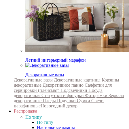
Летний интерьерный марафон
Декоративные вазы
Декоративные вазы
Декоративные картины
Корзины
декоративные
Декоративное панно
Салфетки для
сервировки (плейсмат)
Подсвечники
Посуда
декоративная
Статуэтки и фигурки
Фоторамки
Зеркала
декоративные
Пледы
Подушки
Сумки
Свечи
парафиновые
Новогодний декор
Распродажа
По типу
По типу
Настольные лампы