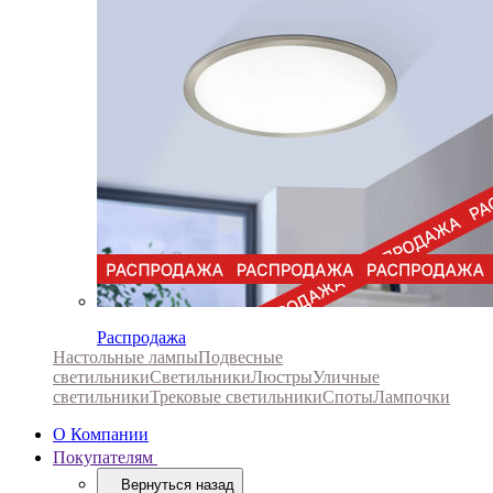
Распродажа
Настольные лампы
Подвесные
светильники
Светильники
Люстры
Уличные
светильники
Трековые светильники
Споты
Лампочки
О Компании
Покупателям
Вернуться назад