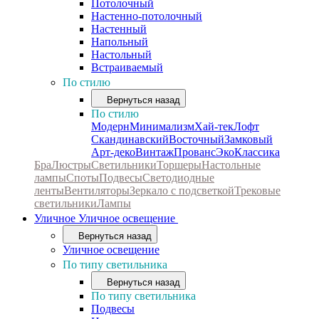
Потолочный
Настенно-потолочный
Настенный
Напольный
Настольный
Встраиваемый
По стилю
Вернуться назад
По стилю
Модерн
Минимализм
Хай-тек
Лофт
Скандинавский
Восточный
Замковый
Арт-деко
Винтаж
Прованс
Эко
Классика
Бра
Люстры
Светильники
Торшеры
Настольные
лампы
Споты
Подвесы
Светодиодные
ленты
Вентиляторы
Зеркало с подсветкой
Трековые
светильники
Лампы
Уличное
Уличное освещение
Вернуться назад
Уличное освещение
По типу светильника
Вернуться назад
По типу светильника
Подвесы