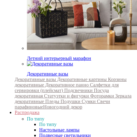
Летний интерьерный марафон
Декоративные вазы
Декоративные вазы
Декоративные картины
Корзины
декоративные
Декоративное панно
Салфетки для
сервировки (плейсмат)
Подсвечники
Посуда
декоративная
Статуэтки и фигурки
Фоторамки
Зеркала
декоративные
Пледы
Подушки
Сумки
Свечи
парафиновые
Новогодний декор
Распродажа
По типу
По типу
Настольные лампы
Подвесные светильники