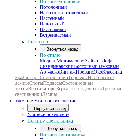
По типу установки
Потолочный
Настенно-потолочный
Настенный
Напольный
Настольный
Встраиваемый
По стилю
Вернуться назад
По стилю
Модерн
Минимализм
Хай-тек
Лофт
Скандинавский
Восточный
Замковый
Арт-деко
Винтаж
Прованс
Эко
Классика
Бра
Люстры
Светильники
Торшеры
Настольные
лампы
Споты
Подвесы
Светодиодные
ленты
Вентиляторы
Зеркало с подсветкой
Трековые
светильники
Лампы
Уличное
Уличное освещение
Вернуться назад
Уличное освещение
По типу светильника
Вернуться назад
По типу светильника