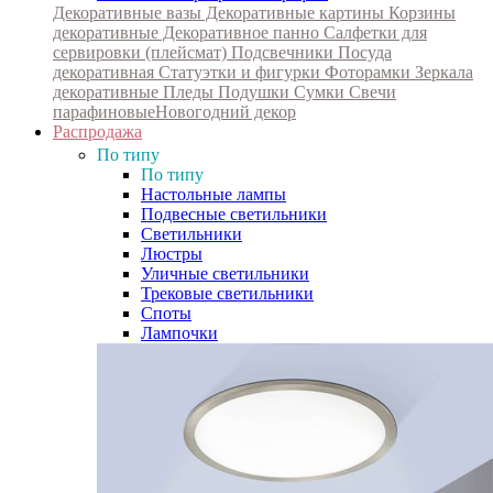
Декоративные вазы
Декоративные картины
Корзины
декоративные
Декоративное панно
Салфетки для
сервировки (плейсмат)
Подсвечники
Посуда
декоративная
Статуэтки и фигурки
Фоторамки
Зеркала
декоративные
Пледы
Подушки
Сумки
Свечи
парафиновые
Новогодний декор
Распродажа
По типу
По типу
Настольные лампы
Подвесные светильники
Светильники
Люстры
Уличные светильники
Трековые светильники
Споты
Лампочки