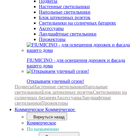
Подвесы
Настенные светильники
Напольные светильники
Блок штекерных розеток
Светильники на солнечных батареях
Аксессуары
Ландшафтные светильники
Прожекторы
FIUMICINO - для освещения дорожек и фасада
вашего дома
Открываем уличный сезон!
Подвесы
Настенные светильники
Напольные
светильники
Блок штекерных розеток
Светильники на
солнечных батареях
Аксессуары
Ландшафтные
светильники
Прожекторы
Коммерческое
Коммерческое
Вернуться назад
Коммерческое
По назначению