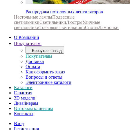
Распродажа потолочных вентиляторов
Настольные лампы
Подвесные
светильники
Светильники
Люстры
Уличные
светильники
Трековые светильники
Споты
Лампочки
О Компании
Покупателям
Вернуться назад
Покупателям
Доставка
Оплата
Как оформить заказ
Вопросы и ответы
Электронные каталоги
Каталоги
Гарантия
3D модели
Дизайнерам
Оптовым клиентам
Контакты
Вход
Регистрация