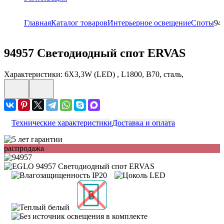
Главная
Каталог товаров
Интерьерное освещение
Споты
94
94957
Светодиодный спот ERVAS
Характеристики: 6X3,3W (LED) , L1800, B70, сталь,
Технические характеристики
Доставка и оплата
распродажа