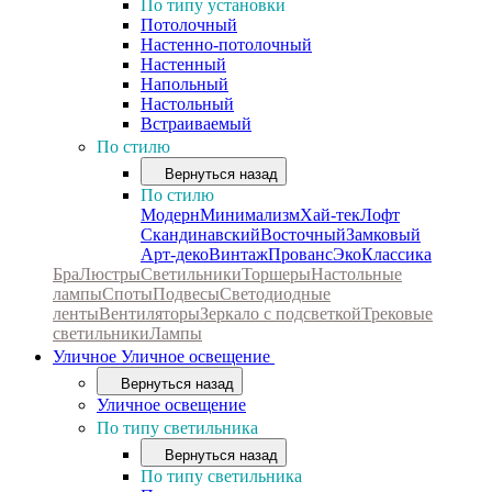
По типу установки
Потолочный
Настенно-потолочный
Настенный
Напольный
Настольный
Встраиваемый
По стилю
Вернуться назад
По стилю
Модерн
Минимализм
Хай-тек
Лофт
Скандинавский
Восточный
Замковый
Арт-деко
Винтаж
Прованс
Эко
Классика
Бра
Люстры
Светильники
Торшеры
Настольные
лампы
Споты
Подвесы
Светодиодные
ленты
Вентиляторы
Зеркало с подсветкой
Трековые
светильники
Лампы
Уличное
Уличное освещение
Вернуться назад
Уличное освещение
По типу светильника
Вернуться назад
По типу светильника