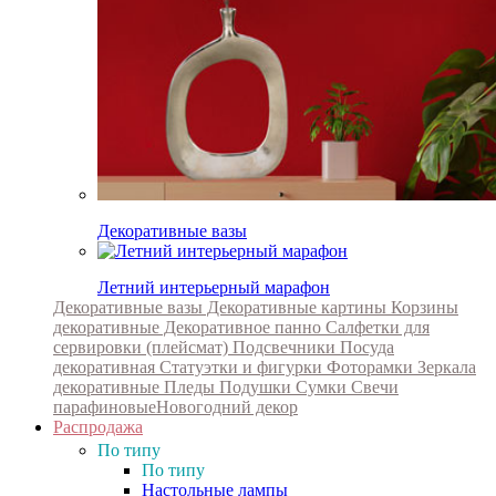
Декоративные вазы
Летний интерьерный марафон
Декоративные вазы
Декоративные картины
Корзины
декоративные
Декоративное панно
Салфетки для
сервировки (плейсмат)
Подсвечники
Посуда
декоративная
Статуэтки и фигурки
Фоторамки
Зеркала
декоративные
Пледы
Подушки
Сумки
Свечи
парафиновые
Новогодний декор
Распродажа
По типу
По типу
Настольные лампы