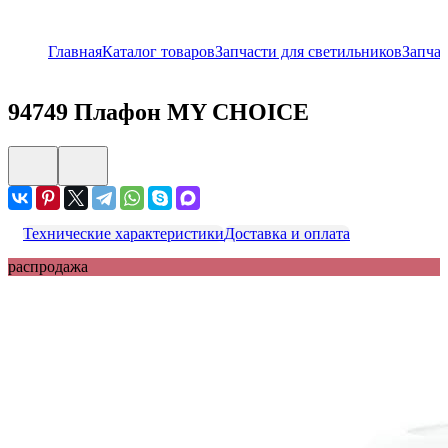
Главная
Каталог товаров
Запчасти для светильников
Запчас
94749
Плафон MY CHOICE
Технические характеристики
Доставка и оплата
распродажа