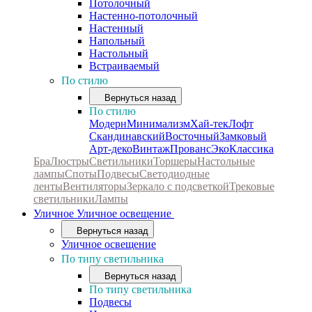
Потолочный
Настенно-потолочный
Настенный
Напольный
Настольный
Встраиваемый
По стилю
Вернуться назад
По стилю
Модерн
Минимализм
Хай-тек
Лофт
Скандинавский
Восточный
Замковый
Арт-деко
Винтаж
Прованс
Эко
Классика
Бра
Люстры
Светильники
Торшеры
Настольные
лампы
Споты
Подвесы
Светодиодные
ленты
Вентиляторы
Зеркало с подсветкой
Трековые
светильники
Лампы
Уличное
Уличное освещение
Вернуться назад
Уличное освещение
По типу светильника
Вернуться назад
По типу светильника
Подвесы