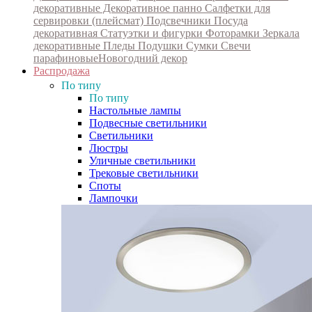
декоративные
Декоративное панно
Салфетки для
сервировки (плейсмат)
Подсвечники
Посуда
декоративная
Статуэтки и фигурки
Фоторамки
Зеркала
декоративные
Пледы
Подушки
Сумки
Свечи
парафиновые
Новогодний декор
Распродажа
По типу
По типу
Настольные лампы
Подвесные светильники
Светильники
Люстры
Уличные светильники
Трековые светильники
Споты
Лампочки