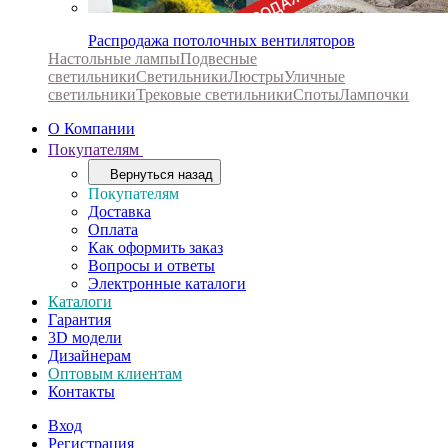
Распродажа потолочных вентиляторов
Настольные лампы
Подвесные
светильники
Светильники
Люстры
Уличные
светильники
Трековые светильники
Споты
Лампочки
О Компании
Покупателям
Вернуться назад
Покупателям
Доставка
Оплата
Как оформить заказ
Вопросы и ответы
Электронные каталоги
Каталоги
Гарантия
3D модели
Дизайнерам
Оптовым клиентам
Контакты
Вход
Регистрация