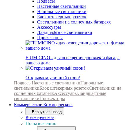
Подвесы
Настенные светильники
Напольные светильники
Блок штекерных розеток
Светильники на солнечных батареях
Аксессуары
Ландшафтные светильники
Прожекторы
FIUMICINO - для освещения дорожек и фасада
вашего дома
Открываем уличный сезон!
Подвесы
Настенные светильники
Напольные
светильники
Блок штекерных розеток
Светильники на
солнечных батареях
Аксессуары
Ландшафтные
светильники
Прожекторы
Коммерческое
Коммерческое
Вернуться назад
Коммерческое
По назначению