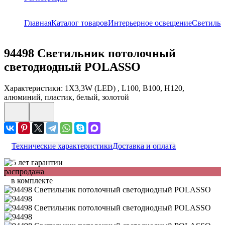
Главная
Каталог товаров
Интерьерное освещение
Светиль
94498
Светильник потолочный
светодиодный POLASSO
Характеристики: 1X3,3W (LED) , L100, B100, H120,
алюминий, пластик, белый, золотой
Технические характеристики
Доставка и оплата
распродажа
в комплекте