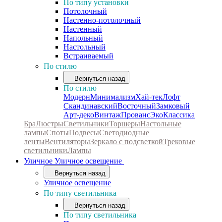
По типу установки
Потолочный
Настенно-потолочный
Настенный
Напольный
Настольный
Встраиваемый
По стилю
Вернуться назад
По стилю
Модерн
Минимализм
Хай-тек
Лофт
Скандинавский
Восточный
Замковый
Арт-деко
Винтаж
Прованс
Эко
Классика
Бра
Люстры
Светильники
Торшеры
Настольные
лампы
Споты
Подвесы
Светодиодные
ленты
Вентиляторы
Зеркало с подсветкой
Трековые
светильники
Лампы
Уличное
Уличное освещение
Вернуться назад
Уличное освещение
По типу светильника
Вернуться назад
По типу светильника