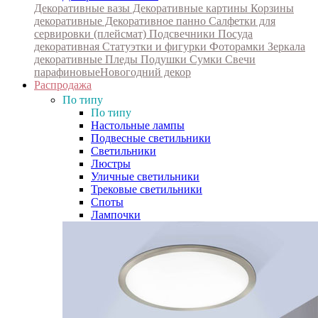
Декоративные вазы
Декоративные картины
Корзины
декоративные
Декоративное панно
Салфетки для
сервировки (плейсмат)
Подсвечники
Посуда
декоративная
Статуэтки и фигурки
Фоторамки
Зеркала
декоративные
Пледы
Подушки
Сумки
Свечи
парафиновые
Новогодний декор
Распродажа
По типу
По типу
Настольные лампы
Подвесные светильники
Светильники
Люстры
Уличные светильники
Трековые светильники
Споты
Лампочки