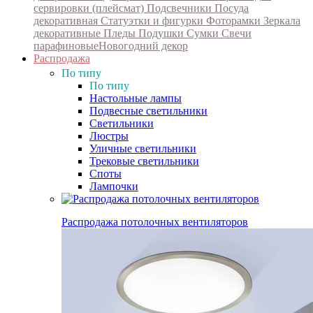
сервировки (плейсмат)
Подсвечники
Посуда
декоративная
Статуэтки и фигурки
Фоторамки
Зеркала
декоративные
Пледы
Подушки
Сумки
Свечи
парафиновые
Новогодний декор
Распродажа
По типу
По типу
Настольные лампы
Подвесные светильники
Светильники
Люстры
Уличные светильники
Трековые светильники
Споты
Лампочки
Распродажа потолочных вентиляторов