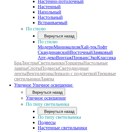
Настенно-потолочный
Настенный
Напольный
Настольный
Встраиваемый
По стилю
Вернуться назад
По стилю
Модерн
Минимализм
Хай-тек
Лофт
Скандинавский
Восточный
Замковый
Арт-деко
Винтаж
Прованс
Эко
Классика
Бра
Люстры
Светильники
Торшеры
Настольные
лампы
Споты
Подвесы
Светодиодные
ленты
Вентиляторы
Зеркало с подсветкой
Трековые
светильники
Лампы
Уличное
Уличное освещение
Вернуться назад
Уличное освещение
По типу светильника
Вернуться назад
По типу светильника
Подвесы
Настенные светильники