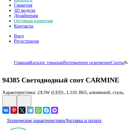
Гарантия
3D модели
Дизайнерам
Оптовым клиентам
Контакты
Вход
Регистрация
Главная
Каталог товаров
Интерьерное освещение
Споты
94
94385
Светодиодный спот CARMINE
Характеристики: 2X3W (LED) , L310, B65, алюминий, сталь,
Технические характеристики
Доставка и оплата