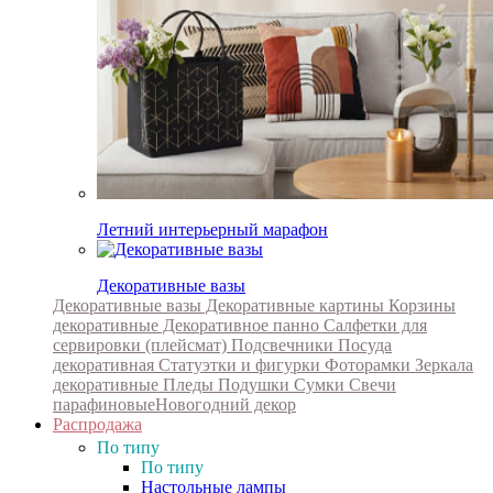
Летний интерьерный марафон
Декоративные вазы
Декоративные вазы
Декоративные картины
Корзины
декоративные
Декоративное панно
Салфетки для
сервировки (плейсмат)
Подсвечники
Посуда
декоративная
Статуэтки и фигурки
Фоторамки
Зеркала
декоративные
Пледы
Подушки
Сумки
Свечи
парафиновые
Новогодний декор
Распродажа
По типу
По типу
Настольные лампы