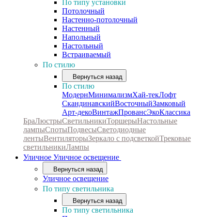
По типу установки
Потолочный
Настенно-потолочный
Настенный
Напольный
Настольный
Встраиваемый
По стилю
Вернуться назад
По стилю
Модерн
Минимализм
Хай-тек
Лофт
Скандинавский
Восточный
Замковый
Арт-деко
Винтаж
Прованс
Эко
Классика
Бра
Люстры
Светильники
Торшеры
Настольные
лампы
Споты
Подвесы
Светодиодные
ленты
Вентиляторы
Зеркало с подсветкой
Трековые
светильники
Лампы
Уличное
Уличное освещение
Вернуться назад
Уличное освещение
По типу светильника
Вернуться назад
По типу светильника