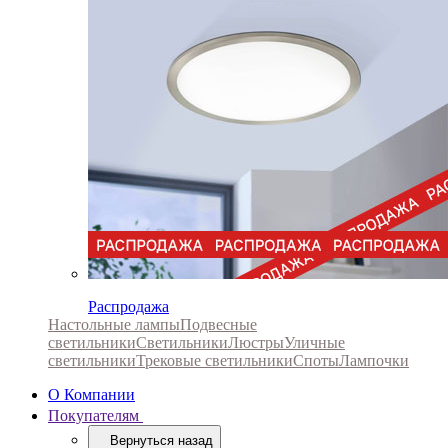
Распродажа
Настольные лампы
Подвесные
светильники
Светильники
Люстры
Уличные
светильники
Трековые светильники
Споты
Лампочки
О Компании
Покупателям
Вернуться назад