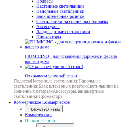
Подвесы
Настенные светильники
Напольные светильники
Блок штекерных розеток
Светильники на солнечных батареях
Аксессуары
Ландшафтные светильники
Прожекторы
FIUMICINO - для освещения дорожек и фасада
вашего дома
Открываем уличный сезон!
Подвесы
Настенные светильники
Напольные
светильники
Блок штекерных розеток
Светильники на
солнечных батареях
Аксессуары
Ландшафтные
светильники
Прожекторы
Коммерческое
Коммерческое
Вернуться назад
Коммерческое
По назначению