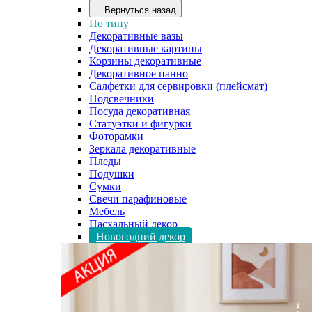
Вернуться назад
По типу
Декоративные вазы
Декоративные картины
Корзины декоративные
Декоративное панно
Салфетки для сервировки (плейсмат)
Подсвечники
Посуда декоративная
Статуэтки и фигурки
Фоторамки
Зеркала декоративные
Пледы
Подушки
Сумки
Свечи парафиновые
Мебель
Пасхальный декор
Новогодний декор