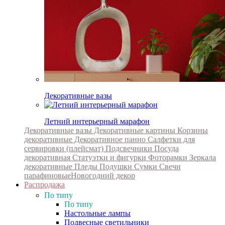
Декоративные вазы
Летний интерьерный марафон
Декоративные вазы
Декоративные картины
Корзины
декоративные
Декоративное панно
Салфетки для
сервировки (плейсмат)
Подсвечники
Посуда
декоративная
Статуэтки и фигурки
Фоторамки
Зеркала
декоративные
Пледы
Подушки
Сумки
Свечи
парафиновые
Новогодний декор
Распродажа
По типу
По типу
Настольные лампы
Подвесные светильники