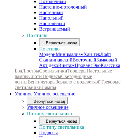
Потолочный
Настенно-потолочный
Настенный
Напольный
Настольный
Встраиваемый
По стилю
Вернуться назад
По стилю
Модерн
Минимализм
Хай-тек
Лофт
Скандинавский
Восточный
Замковый
Арт-деко
Винтаж
Прованс
Эко
Классика
Бра
Люстры
Светильники
Торшеры
Настольные
лампы
Споты
Подвесы
Светодиодные
ленты
Вентиляторы
Зеркало с подсветкой
Трековые
светильники
Лампы
Уличное
Уличное освещение
Вернуться назад
Уличное освещение
По типу светильника
Вернуться назад
По типу светильника
Подвесы