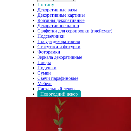
По типу
Декоративные вазы
Декоративные картины
Корзины декоративные
Декоративное панно
Салфетки для сервировки (плейсмат)
Подсвечники
Посуда декоративная
Статуэтки и фигурки
Фоторамки
Зеркала декоративные
Пледы
Подушки
Сумки
Свечи парафиновые
Мебель
Пасхальный декор
Новогодний декор