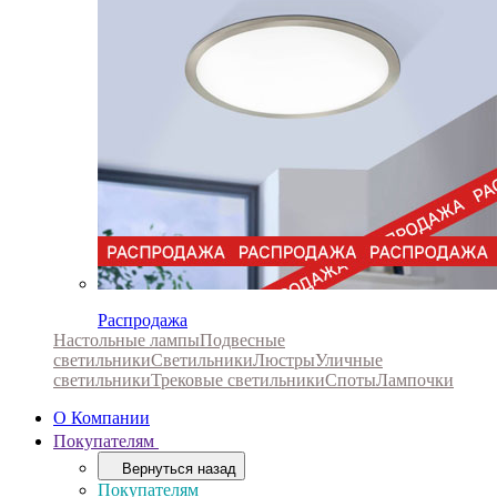
Распродажа
Настольные лампы
Подвесные
светильники
Светильники
Люстры
Уличные
светильники
Трековые светильники
Споты
Лампочки
О Компании
Покупателям
Вернуться назад
Покупателям