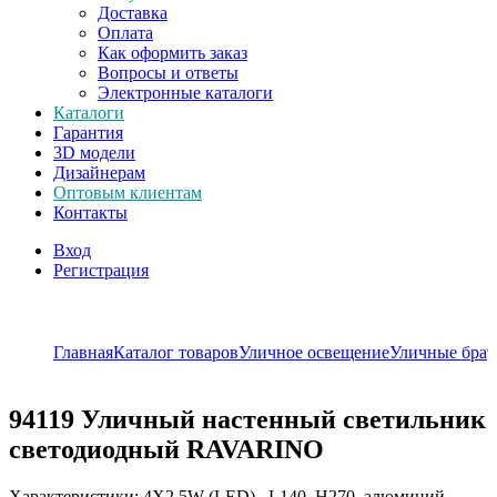
Доставка
Оплата
Как оформить заказ
Вопросы и ответы
Электронные каталоги
Каталоги
Гарантия
3D модели
Дизайнерам
Оптовым клиентам
Контакты
Вход
Регистрация
Главная
Каталог товаров
Уличное освещение
Уличные бра
9
94119
Уличный настенный светильник
светодиодный RAVARINO
Характеристики: 4X2,5W (LED) , L140, H270, алюминий,