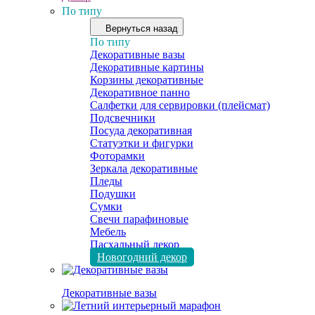
По типу
Вернуться назад
По типу
Декоративные вазы
Декоративные картины
Корзины декоративные
Декоративное панно
Салфетки для сервировки (плейсмат)
Подсвечники
Посуда декоративная
Статуэтки и фигурки
Фоторамки
Зеркала декоративные
Пледы
Подушки
Сумки
Свечи парафиновые
Мебель
Пасхальный декор
Новогодний декор
Декоративные вазы