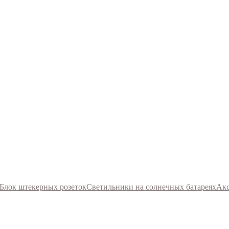
Блок штекерных розеток
Светильники на солнечных батареях
Акс