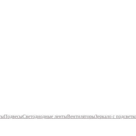
ты
Подвесы
Светодиодные ленты
Вентиляторы
Зеркало с подсветк