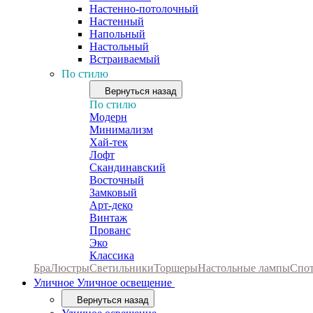
Настенно-потолочный
Настенный
Напольный
Настольный
Встраиваемый
По стилю
Вернуться назад
По стилю
Модерн
Минимализм
Хай-тек
Лофт
Скандинавский
Восточный
Замковый
Арт-деко
Винтаж
Прованс
Эко
Классика
Бра
Люстры
Светильники
Торшеры
Настольные лампы
Спо
Уличное
Уличное освещение
Вернуться назад