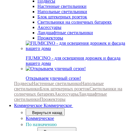
Подвесы
Настенные светильники
Напольные светильники
Блок штекерных розеток
Светильники на солнечных батареях
Аксессуары
Ландшафтные светильники
Прожекторы
FIUMICINO - для освещения дорожек и фасада
вашего дома
Открываем уличный сезон!
Подвесы
Настенные светильники
Напольные
светильники
Блок штекерных розеток
Светильники на
солнечных батареях
Аксессуары
Ландшафтные
светильники
Прожекторы
Коммерческое
Коммерческое
Вернуться назад
Коммерческое
По назначению