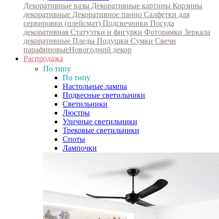
Декоративные вазы
Декоративные картины
Корзины
декоративные
Декоративное панно
Салфетки для
сервировки (плейсмат)
Подсвечники
Посуда
декоративная
Статуэтки и фигурки
Фоторамки
Зеркала
декоративные
Пледы
Подушки
Сумки
Свечи
парафиновые
Новогодний декор
Распродажа
По типу
По типу
Настольные лампы
Подвесные светильники
Светильники
Люстры
Уличные светильники
Трековые светильники
Споты
Лампочки