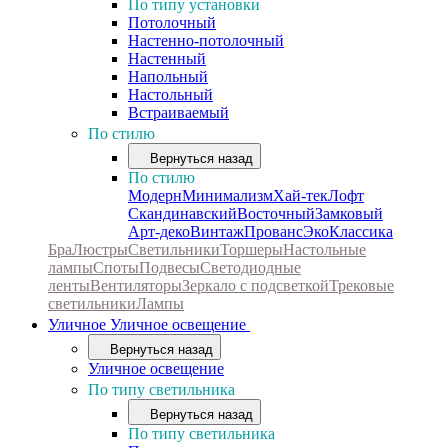
По типу установки
Потолочный
Настенно-потолочный
Настенный
Напольный
Настольный
Встраиваемый
По стилю
Вернуться назад
По стилю
Модерн
Минимализм
Хай-тек
Лофт
Скандинавский
Восточный
Замковый
Арт-деко
Винтаж
Прованс
Эко
Классика
Бра
Люстры
Светильники
Торшеры
Настольные
лампы
Споты
Подвесы
Светодиодные
ленты
Вентиляторы
Зеркало с подсветкой
Трековые
светильники
Лампы
Уличное
Уличное освещение
Вернуться назад
Уличное освещение
По типу светильника
Вернуться назад
По типу светильника