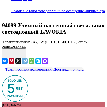
Главная
Каталог товаров
Уличное освещение
Уличные бра
9
94089
Уличный настенный светильник
светодиодный LAVORIA
Характеристики: 2X2,5W (LED) , L140, H130, сталь
оцинкованная,
Технические характеристики
Доставка и оплата
распродажа