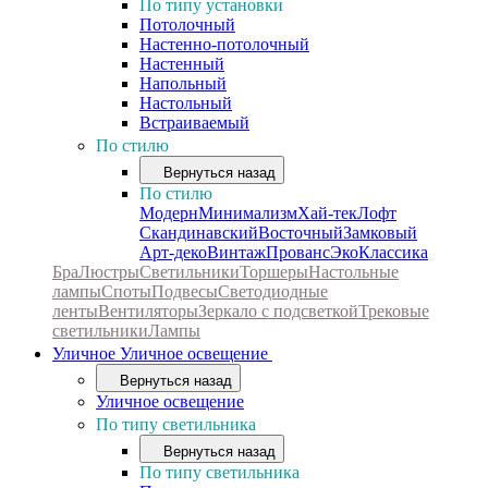
По типу установки
Потолочный
Настенно-потолочный
Настенный
Напольный
Настольный
Встраиваемый
По стилю
Вернуться назад
По стилю
Модерн
Минимализм
Хай-тек
Лофт
Скандинавский
Восточный
Замковый
Арт-деко
Винтаж
Прованс
Эко
Классика
Бра
Люстры
Светильники
Торшеры
Настольные
лампы
Споты
Подвесы
Светодиодные
ленты
Вентиляторы
Зеркало с подсветкой
Трековые
светильники
Лампы
Уличное
Уличное освещение
Вернуться назад
Уличное освещение
По типу светильника
Вернуться назад
По типу светильника