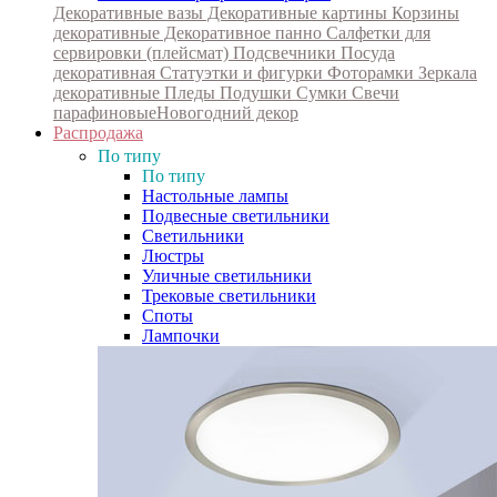
Декоративные вазы
Декоративные картины
Корзины
декоративные
Декоративное панно
Салфетки для
сервировки (плейсмат)
Подсвечники
Посуда
декоративная
Статуэтки и фигурки
Фоторамки
Зеркала
декоративные
Пледы
Подушки
Сумки
Свечи
парафиновые
Новогодний декор
Распродажа
По типу
По типу
Настольные лампы
Подвесные светильники
Светильники
Люстры
Уличные светильники
Трековые светильники
Споты
Лампочки