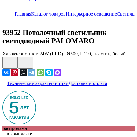
Главная
Каталог товаров
Интерьерное освещение
Светиль
93952
Потолочный светильник
светодиодный PALOMARO
Характеристики: 24W (LED) , Ø500, H110, пластик, белый
Технические характеристики
Доставка и оплата
распродажа
в комплекте