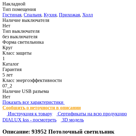
Накладной
Тип помещения
Гостиная
,
Спальня
,
Кухня
,
Прихожая
,
Холл
Наличие выключателя
Нет
Тип выключателя
без выключателя
Форма светильника
Круг
Класс защиты
1
Каталог
Гарантия
5 лет
Класс энергоэффективности
07_2
Наличие USB разъема
Нет
Показать все характеристики
Сообщить о неточности в описании
Инструкция к товару
Сертификаты на всю продукцию
DIALUX kss - посмотреть
3D модель
Описание:
93952
Потолочный светильник