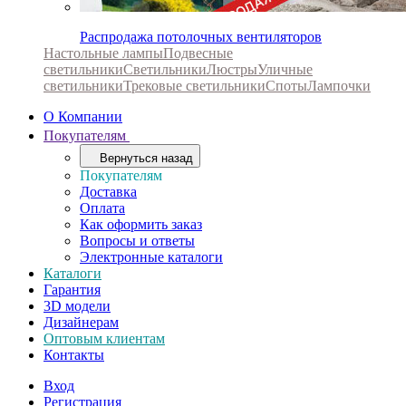
Распродажа потолочных вентиляторов
Настольные лампы
Подвесные
светильники
Светильники
Люстры
Уличные
светильники
Трековые светильники
Споты
Лампочки
О Компании
Покупателям
Вернуться назад
Покупателям
Доставка
Оплата
Как оформить заказ
Вопросы и ответы
Электронные каталоги
Каталоги
Гарантия
3D модели
Дизайнерам
Оптовым клиентам
Контакты
Вход
Регистрация