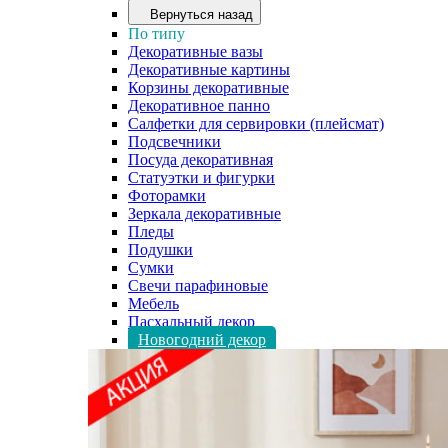
Вернуться назад
По типу
Декоративные вазы
Декоративные картины
Корзины декоративные
Декоративное панно
Салфетки для сервировки (плейсмат)
Подсвечники
Посуда декоративная
Статуэтки и фигурки
Фоторамки
Зеркала декоративные
Пледы
Подушки
Сумки
Свечи парафиновые
Мебель
Пасхальный декор
Новогодний декор