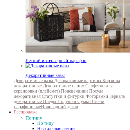
Летний интерьерный марафон
Декоративные вазы
Декоративные вазы
Декоративные картины
Корзины
декоративные
Декоративное панно
Салфетки для
сервировки (плейсмат)
Подсвечники
Посуда
декоративная
Статуэтки и фигурки
Фоторамки
Зеркала
декоративные
Пледы
Подушки
Сумки
Свечи
парафиновые
Новогодний декор
Распродажа
По типу
По типу
Настольные лампы