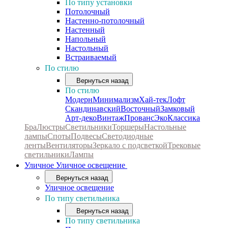
По типу установки
Потолочный
Настенно-потолочный
Настенный
Напольный
Настольный
Встраиваемый
По стилю
Вернуться назад
По стилю
Модерн
Минимализм
Хай-тек
Лофт
Скандинавский
Восточный
Замковый
Арт-деко
Винтаж
Прованс
Эко
Классика
Бра
Люстры
Светильники
Торшеры
Настольные
лампы
Споты
Подвесы
Светодиодные
ленты
Вентиляторы
Зеркало с подсветкой
Трековые
светильники
Лампы
Уличное
Уличное освещение
Вернуться назад
Уличное освещение
По типу светильника
Вернуться назад
По типу светильника