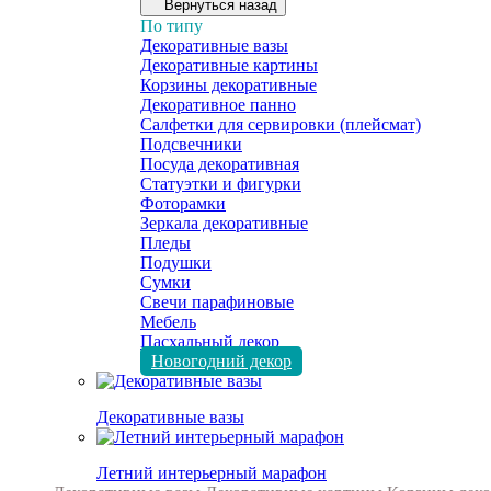
Вернуться назад
По типу
Декоративные вазы
Декоративные картины
Корзины декоративные
Декоративное панно
Салфетки для сервировки (плейсмат)
Подсвечники
Посуда декоративная
Статуэтки и фигурки
Фоторамки
Зеркала декоративные
Пледы
Подушки
Сумки
Свечи парафиновые
Мебель
Пасхальный декор
Новогодний декор
Декоративные вазы
Летний интерьерный марафон