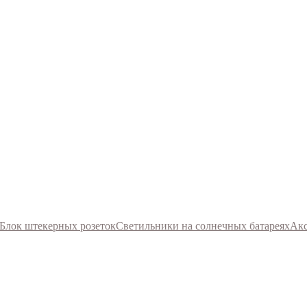
Блок штекерных розеток
Светильники на солнечных батареях
Акс