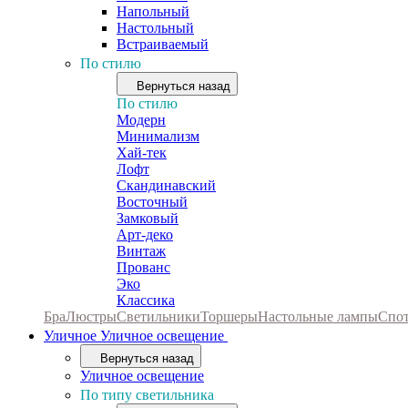
Напольный
Настольный
Встраиваемый
По стилю
Вернуться назад
По стилю
Модерн
Минимализм
Хай-тек
Лофт
Скандинавский
Восточный
Замковый
Арт-деко
Винтаж
Прованс
Эко
Классика
Бра
Люстры
Светильники
Торшеры
Настольные лампы
Спо
Уличное
Уличное освещение
Вернуться назад
Уличное освещение
По типу светильника