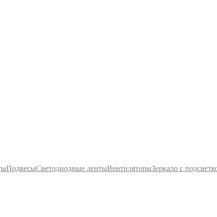
ты
Подвесы
Светодиодные ленты
Вентиляторы
Зеркало с подсветк