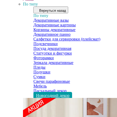
По типу
Вернуться назад
По типу
Декоративные вазы
Декоративные картины
Корзины декоративные
Декоративное панно
Салфетки для сервировки (плейсмат)
Подсвечники
Посуда декоративная
Статуэтки и фигурки
Фоторамки
Зеркала декоративные
Пледы
Подушки
Сумки
Свечи парафиновые
Мебель
Пасхальный декор
Новогодний декор