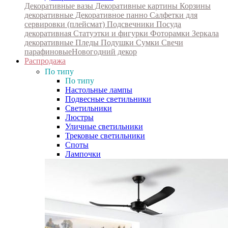
Декоративные вазы
Декоративные картины
Корзины
декоративные
Декоративное панно
Салфетки для
сервировки (плейсмат)
Подсвечники
Посуда
декоративная
Статуэтки и фигурки
Фоторамки
Зеркала
декоративные
Пледы
Подушки
Сумки
Свечи
парафиновые
Новогодний декор
Распродажа
По типу
По типу
Настольные лампы
Подвесные светильники
Светильники
Люстры
Уличные светильники
Трековые светильники
Споты
Лампочки