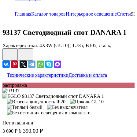
Главная
Каталог товаров
Интерьерное освещение
Споты
93
93137
Светодиодный спот DANARA 1
Характеристики: 4X3W (GU10) , L785, B105, сталь,
Технические характеристики
Доставка и оплата
распродажа
Нет в наличии
6 390.00 ₽
3 690 ₽