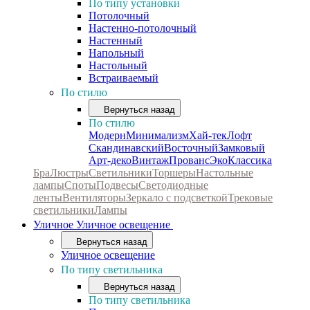
По типу установки
Потолочный
Настенно-потолочный
Настенный
Напольный
Настольный
Встраиваемый
По стилю
Вернуться назад
По стилю
Модерн
Минимализм
Хай-тек
Лофт
Скандинавский
Восточный
Замковый
Арт-деко
Винтаж
Прованс
Эко
Классика
Бра
Люстры
Светильники
Торшеры
Настольные
лампы
Споты
Подвесы
Светодиодные
ленты
Вентиляторы
Зеркало с подсветкой
Трековые
светильники
Лампы
Уличное
Уличное освещение
Вернуться назад
Уличное освещение
По типу светильника
Вернуться назад
По типу светильника