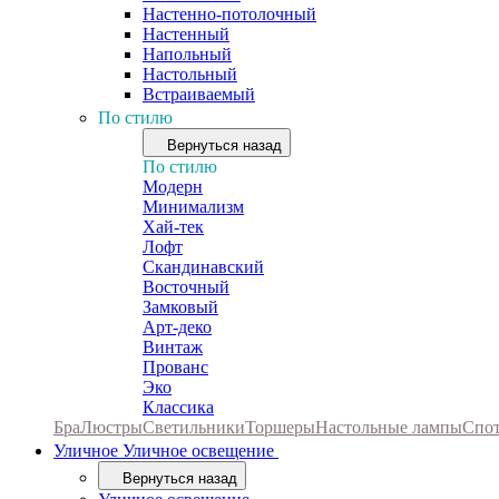
Настенно-потолочный
Настенный
Напольный
Настольный
Встраиваемый
По стилю
Вернуться назад
По стилю
Модерн
Минимализм
Хай-тек
Лофт
Скандинавский
Восточный
Замковый
Арт-деко
Винтаж
Прованс
Эко
Классика
Бра
Люстры
Светильники
Торшеры
Настольные лампы
Спо
Уличное
Уличное освещение
Вернуться назад