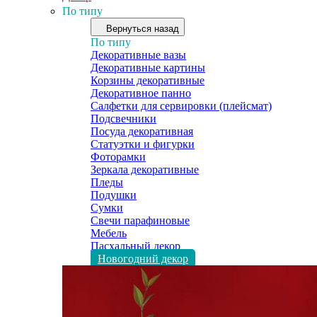
По типу
Вернуться назад
По типу
Декоративные вазы
Декоративные картины
Корзины декоративные
Декоративное панно
Салфетки для сервировки (плейсмат)
Подсвечники
Посуда декоративная
Статуэтки и фигурки
Фоторамки
Зеркала декоративные
Пледы
Подушки
Сумки
Свечи парафиновые
Мебель
Пасхальный декор
Новогодний декор