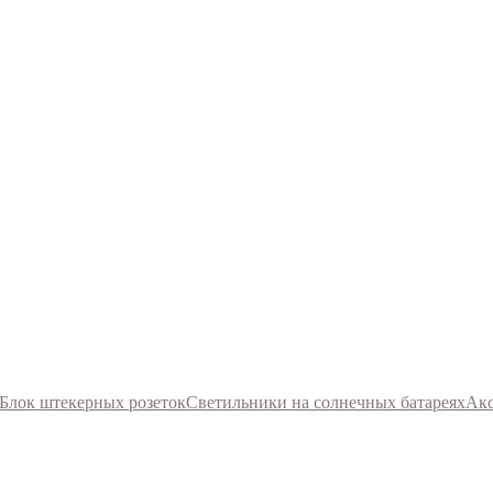
Блок штекерных розеток
Светильники на солнечных батареях
Акс