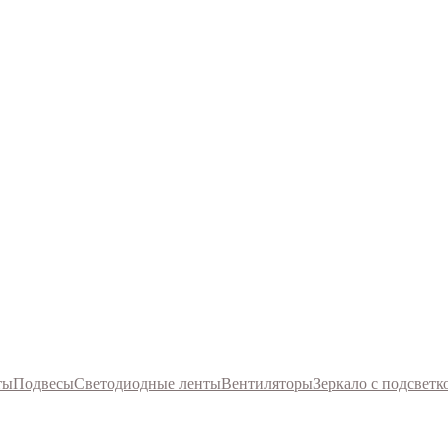
ты
Подвесы
Светодиодные ленты
Вентиляторы
Зеркало с подсветк