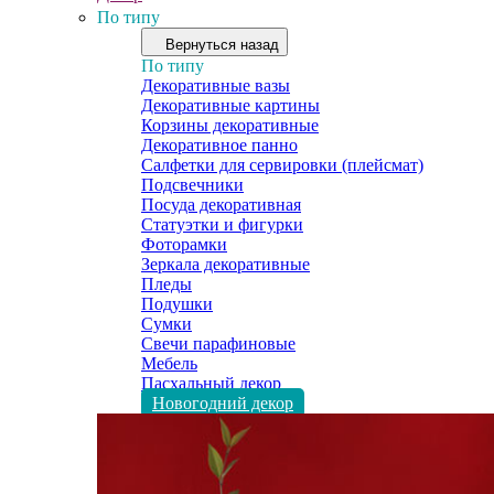
По типу
Вернуться назад
По типу
Декоративные вазы
Декоративные картины
Корзины декоративные
Декоративное панно
Салфетки для сервировки (плейсмат)
Подсвечники
Посуда декоративная
Статуэтки и фигурки
Фоторамки
Зеркала декоративные
Пледы
Подушки
Сумки
Свечи парафиновые
Мебель
Пасхальный декор
Новогодний декор