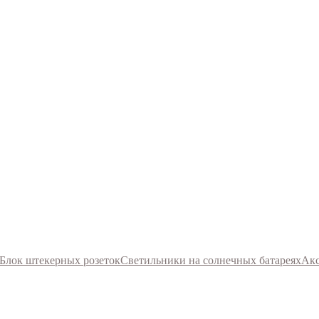
Блок штекерных розеток
Светильники на солнечных батареях
Акс