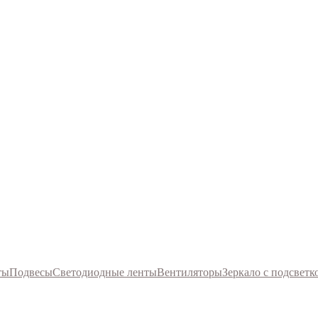
ты
Подвесы
Светодиодные ленты
Вентиляторы
Зеркало с подсветк