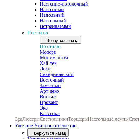
Настенно-потолочный
Настенный
Напольный
Настольный
Встраиваемый
По стилю
Вернуться назад
По стилю
Модерн
Минимализм
Хай-тек
Лофт
Скандинавский
Восточный
Замковый
Арт-деко
Винтаж
Прованс
Эко
Классика
Бра
Люстры
Светильники
Торшеры
Настольные лампы
Спо
Уличное
Уличное освещение
Вернуться назад