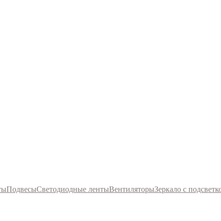
ты
Подвесы
Светодиодные ленты
Вентиляторы
Зеркало с подсветк