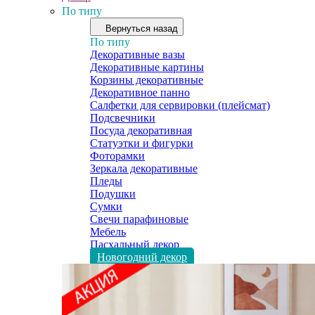
По типу
Вернуться назад
По типу
Декоративные вазы
Декоративные картины
Корзины декоративные
Декоративное панно
Салфетки для сервировки (плейсмат)
Подсвечники
Посуда декоративная
Статуэтки и фигурки
Фоторамки
Зеркала декоративные
Пледы
Подушки
Сумки
Свечи парафиновые
Мебель
Пасхальный декор
Новогодний декор