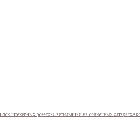
Блок штекерных розеток
Светильники на солнечных батареях
Акс