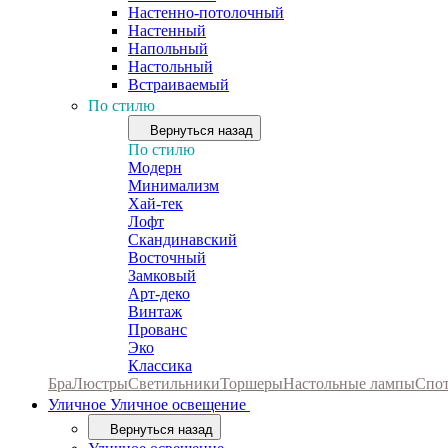
Настенно-потолочный
Настенный
Напольный
Настольный
Встраиваемый
По стилю
Вернуться назад
По стилю
Модерн
Минимализм
Хай-тек
Лофт
Скандинавский
Восточный
Замковый
Арт-деко
Винтаж
Прованс
Эко
Классика
Бра
Люстры
Светильники
Торшеры
Настольные лампы
Спо
Уличное
Уличное освещение
Вернуться назад