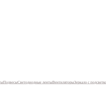
ты
Подвесы
Светодиодные ленты
Вентиляторы
Зеркало с подсветк