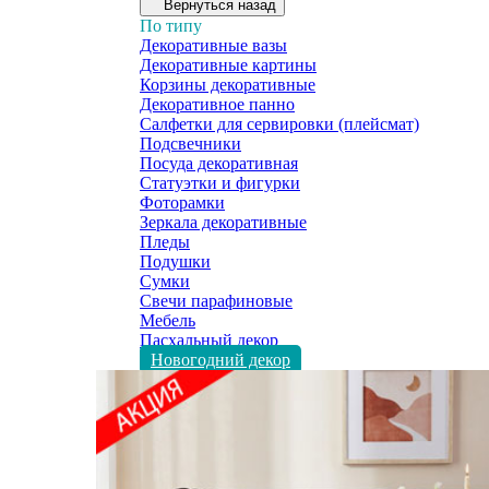
Вернуться назад
По типу
Декоративные вазы
Декоративные картины
Корзины декоративные
Декоративное панно
Салфетки для сервировки (плейсмат)
Подсвечники
Посуда декоративная
Статуэтки и фигурки
Фоторамки
Зеркала декоративные
Пледы
Подушки
Сумки
Свечи парафиновые
Мебель
Пасхальный декор
Новогодний декор