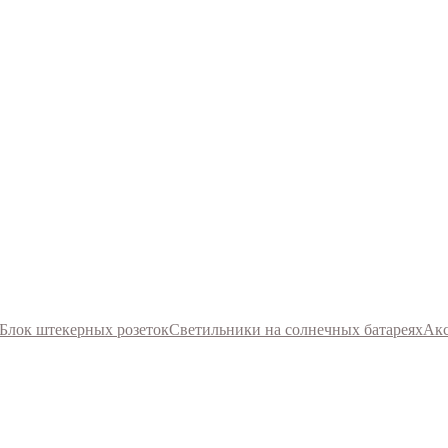
Блок штекерных розеток
Светильники на солнечных батареях
Акс