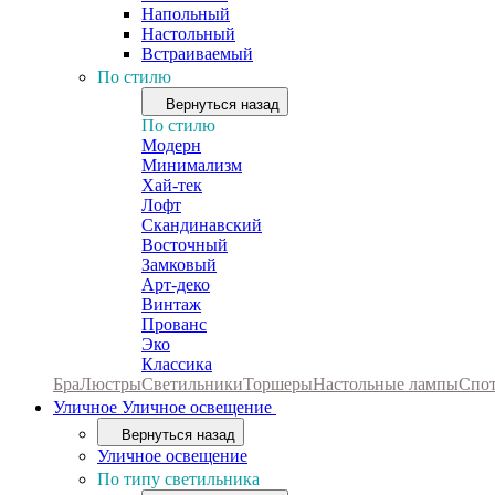
Напольный
Настольный
Встраиваемый
По стилю
Вернуться назад
По стилю
Модерн
Минимализм
Хай-тек
Лофт
Скандинавский
Восточный
Замковый
Арт-деко
Винтаж
Прованс
Эко
Классика
Бра
Люстры
Светильники
Торшеры
Настольные лампы
Спо
Уличное
Уличное освещение
Вернуться назад
Уличное освещение
По типу светильника