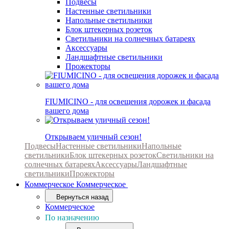
Подвесы
Настенные светильники
Напольные светильники
Блок штекерных розеток
Светильники на солнечных батареях
Аксессуары
Ландшафтные светильники
Прожекторы
FIUMICINO - для освещения дорожек и фасада
вашего дома
Открываем уличный сезон!
Подвесы
Настенные светильники
Напольные
светильники
Блок штекерных розеток
Светильники на
солнечных батареях
Аксессуары
Ландшафтные
светильники
Прожекторы
Коммерческое
Коммерческое
Вернуться назад
Коммерческое
По назначению