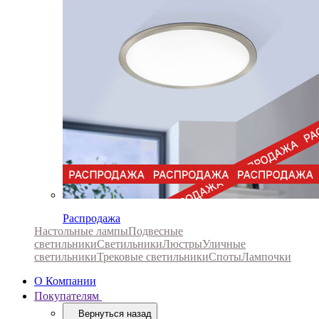
Распродажа
Настольные лампы
Подвесные
светильники
Светильники
Люстры
Уличные
светильники
Трековые светильники
Споты
Лампочки
О Компании
Покупателям
Вернуться назад