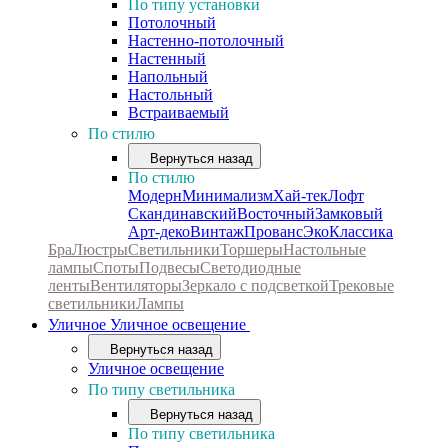
По типу установки
Потолочный
Настенно-потолочный
Настенный
Напольный
Настольный
Встраиваемый
По стилю
Вернуться назад
По стилю
Модерн
Минимализм
Хай-тек
Лофт
Скандинавский
Восточный
Замковый
Арт-деко
Винтаж
Прованс
Эко
Классика
Бра
Люстры
Светильники
Торшеры
Настольные
лампы
Споты
Подвесы
Светодиодные
ленты
Вентиляторы
Зеркало с подсветкой
Трековые
светильники
Лампы
Уличное
Уличное освещение
Вернуться назад
Уличное освещение
По типу светильника
Вернуться назад
По типу светильника