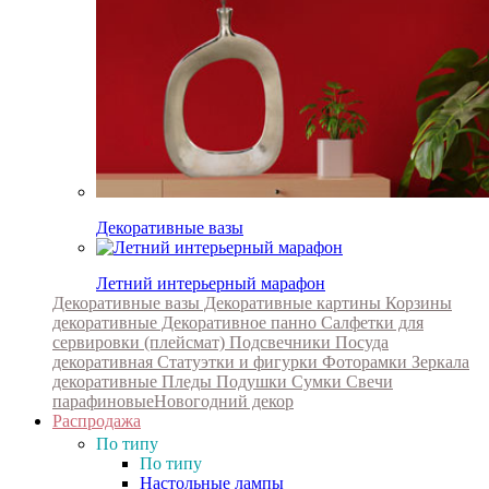
Декоративные вазы
Летний интерьерный марафон
Декоративные вазы
Декоративные картины
Корзины
декоративные
Декоративное панно
Салфетки для
сервировки (плейсмат)
Подсвечники
Посуда
декоративная
Статуэтки и фигурки
Фоторамки
Зеркала
декоративные
Пледы
Подушки
Сумки
Свечи
парафиновые
Новогодний декор
Распродажа
По типу
По типу
Настольные лампы