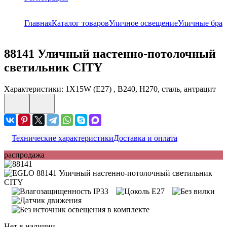
Главная
Каталог товаров
Уличное освещение
Уличные бра
8
88141
Уличный настенно-потолочный
светильник CITY
Характеристики: 1X15W (E27) , B240, H270, сталь, антрацит
Технические характеристики
Доставка и оплата
распродажа
Нет в наличии