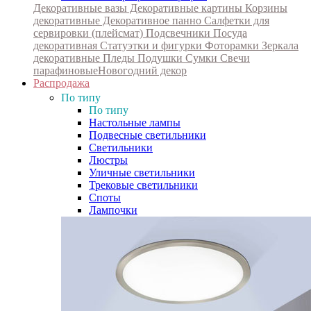
Декоративные вазы
Декоративные картины
Корзины
декоративные
Декоративное панно
Салфетки для
сервировки (плейсмат)
Подсвечники
Посуда
декоративная
Статуэтки и фигурки
Фоторамки
Зеркала
декоративные
Пледы
Подушки
Сумки
Свечи
парафиновые
Новогодний декор
Распродажа
По типу
По типу
Настольные лампы
Подвесные светильники
Светильники
Люстры
Уличные светильники
Трековые светильники
Споты
Лампочки