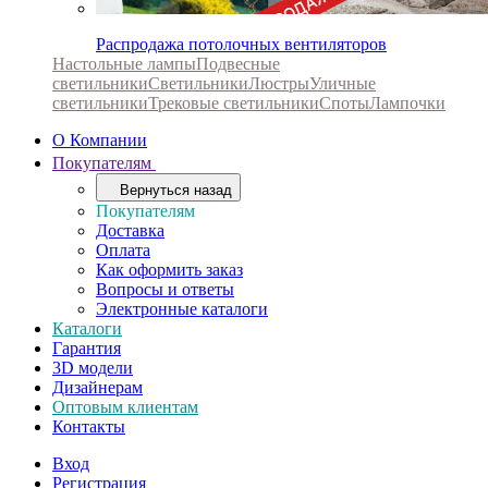
Распродажа потолочных вентиляторов
Настольные лампы
Подвесные
светильники
Светильники
Люстры
Уличные
светильники
Трековые светильники
Споты
Лампочки
О Компании
Покупателям
Вернуться назад
Покупателям
Доставка
Оплата
Как оформить заказ
Вопросы и ответы
Электронные каталоги
Каталоги
Гарантия
3D модели
Дизайнерам
Оптовым клиентам
Контакты
Вход
Регистрация