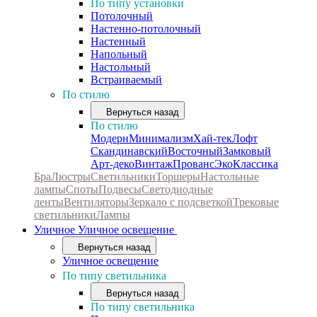
По типу установки
Потолочный
Настенно-потолочный
Настенный
Напольный
Настольный
Встраиваемый
По стилю
Вернуться назад
По стилю
Модерн
Минимализм
Хай-тек
Лофт
Скандинавский
Восточный
Замковый
Арт-деко
Винтаж
Прованс
Эко
Классика
Бра
Люстры
Светильники
Торшеры
Настольные
лампы
Споты
Подвесы
Светодиодные
ленты
Вентиляторы
Зеркало с подсветкой
Трековые
светильники
Лампы
Уличное
Уличное освещение
Вернуться назад
Уличное освещение
По типу светильника
Вернуться назад
По типу светильника