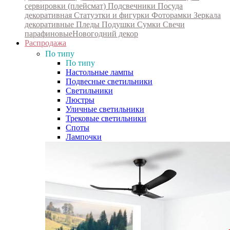
сервировки (плейсмат)
Подсвечники
Посуда
декоративная
Статуэтки и фигурки
Фоторамки
Зеркала
декоративные
Пледы
Подушки
Сумки
Свечи
парафиновые
Новогодний декор
Распродажа
По типу
По типу
Настольные лампы
Подвесные светильники
Светильники
Люстры
Уличные светильники
Трековые светильники
Споты
Лампочки