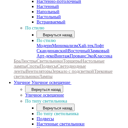
Настенно-потолочный
Настенный
Напольный
Настольный
Встраиваемый
По стилю
Вернуться назад
По стилю
Модерн
Минимализм
Хай-тек
Лофт
Скандинавский
Восточный
Замковый
Арт-деко
Винтаж
Прованс
Эко
Классика
Бра
Люстры
Светильники
Торшеры
Настольные
лампы
Споты
Подвесы
Светодиодные
ленты
Вентиляторы
Зеркало с подсветкой
Трековые
светильники
Лампы
Уличное
Уличное освещение
Вернуться назад
Уличное освещение
По типу светильника
Вернуться назад
По типу светильника
Подвесы
Настенные светильники