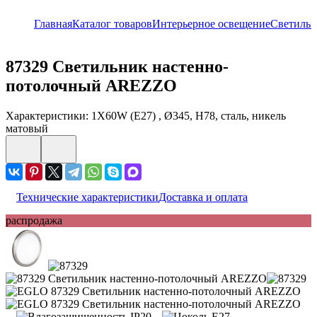
Главная
Каталог товаров
Интерьерное освещение
Светиль
87329
Светильник настенно-
потолочный AREZZO
Характеристики: 1X60W (E27) , Ø345, H78, сталь, никель
матовый
Технические характеристики
Доставка и оплата
распродажа