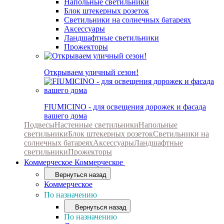
Напольные светильники
Блок штекерных розеток
Светильники на солнечных батареях
Аксессуары
Ландшафтные светильники
Прожекторы
Открываем уличный сезон!
FIUMICINO - для освещения дорожек и фасада
вашего дома
Подвесы
Настенные светильники
Напольные
светильники
Блок штекерных розеток
Светильники на
солнечных батареях
Аксессуары
Ландшафтные
светильники
Прожекторы
Коммерческое
Коммерческое
Вернуться назад
Коммерческое
По назначению
Вернуться назад
По назначению