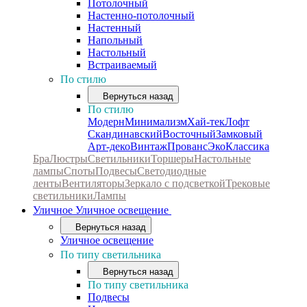
Потолочный
Настенно-потолочный
Настенный
Напольный
Настольный
Встраиваемый
По стилю
Вернуться назад
По стилю
Модерн
Минимализм
Хай-тек
Лофт
Скандинавский
Восточный
Замковый
Арт-деко
Винтаж
Прованс
Эко
Классика
Бра
Люстры
Светильники
Торшеры
Настольные
лампы
Споты
Подвесы
Светодиодные
ленты
Вентиляторы
Зеркало с подсветкой
Трековые
светильники
Лампы
Уличное
Уличное освещение
Вернуться назад
Уличное освещение
По типу светильника
Вернуться назад
По типу светильника
Подвесы