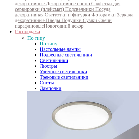
декоративные
Декоративное панно
Салфетки для
сервировки (плейсмат)
Подсвечники
Посуда
декоративная
Статуэтки и фигурки
Фоторамки
Зеркала
декоративные
Пледы
Подушки
Сумки
Свечи
парафиновые
Новогодний декор
Распродажа
По типу
По типу
Настольные лампы
Подвесные светильники
Светильники
Люстры
Уличные светильники
Трековые светильники
Споты
Лампочки