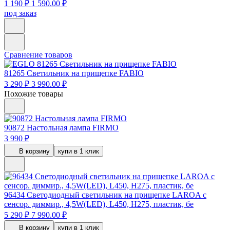
1 190 ₽
1 590.00 ₽
под заказ
Сравнение товаров
81265
Светильник на прищепке FABIO
3 290 ₽
3 990.00 ₽
Похожие товары
90872
Настольная лампа FIRMO
3 990 ₽
В корзину
купи в 1 клик
96434
Светодиодный светильник на прищепке LAROA с
сенсор. диммир., 4,5W(LED), L450, H275, пластик, бе
5 290 ₽
7 990.00 ₽
В корзину
купи в 1 клик