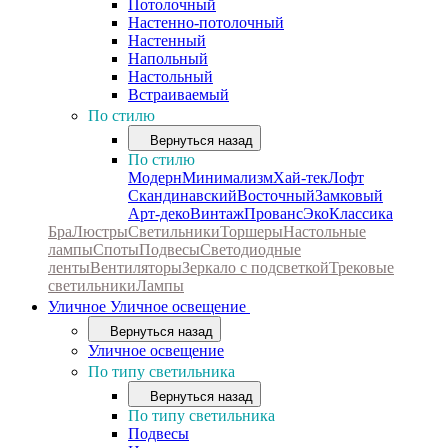
Потолочный
Настенно-потолочный
Настенный
Напольный
Настольный
Встраиваемый
По стилю
Вернуться назад
По стилю
Модерн
Минимализм
Хай-тек
Лофт
Скандинавский
Восточный
Замковый
Арт-деко
Винтаж
Прованс
Эко
Классика
Бра
Люстры
Светильники
Торшеры
Настольные
лампы
Споты
Подвесы
Светодиодные
ленты
Вентиляторы
Зеркало с подсветкой
Трековые
светильники
Лампы
Уличное
Уличное освещение
Вернуться назад
Уличное освещение
По типу светильника
Вернуться назад
По типу светильника
Подвесы