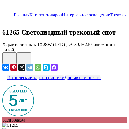
Главная
Каталог товаров
Интерьерное освещение
Трековые
61265
Светодиодный трековый спот
Характеристики: 1X28W (LED) , Ø130, H230, алюминий
литой,
Технические характеристики
Доставка и оплата
распродажа