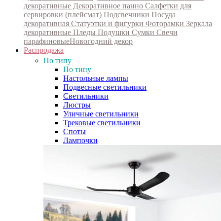
декоративные
Декоративное панно
Салфетки для
сервировки (плейсмат)
Подсвечники
Посуда
декоративная
Статуэтки и фигурки
Фоторамки
Зеркала
декоративные
Пледы
Подушки
Сумки
Свечи
парафиновые
Новогодний декор
Распродажа
По типу
По типу
Настольные лампы
Подвесные светильники
Светильники
Люстры
Уличные светильники
Трековые светильники
Споты
Лампочки