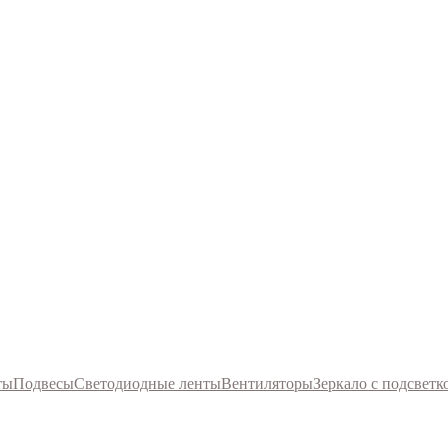
ты
Подвесы
Светодиодные ленты
Вентиляторы
Зеркало с подсветк