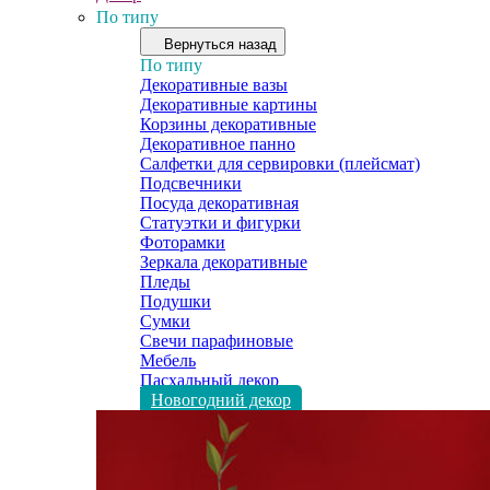
По типу
Вернуться назад
По типу
Декоративные вазы
Декоративные картины
Корзины декоративные
Декоративное панно
Салфетки для сервировки (плейсмат)
Подсвечники
Посуда декоративная
Статуэтки и фигурки
Фоторамки
Зеркала декоративные
Пледы
Подушки
Сумки
Свечи парафиновые
Мебель
Пасхальный декор
Новогодний декор