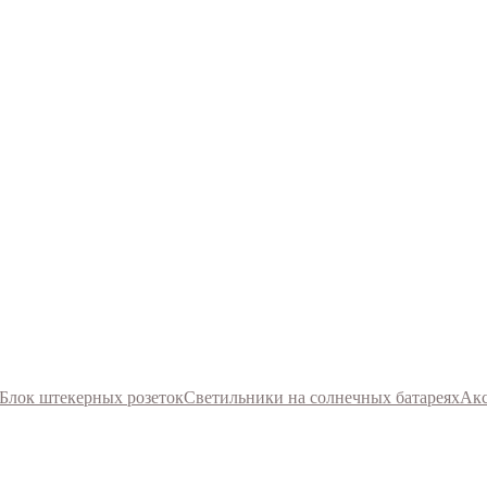
Блок штекерных розеток
Светильники на солнечных батареях
Акс