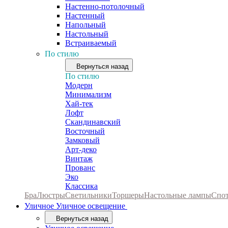
Настенно-потолочный
Настенный
Напольный
Настольный
Встраиваемый
По стилю
Вернуться назад
По стилю
Модерн
Минимализм
Хай-тек
Лофт
Скандинавский
Восточный
Замковый
Арт-деко
Винтаж
Прованс
Эко
Классика
Бра
Люстры
Светильники
Торшеры
Настольные лампы
Спо
Уличное
Уличное освещение
Вернуться назад