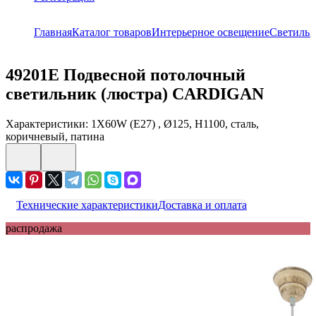
Главная
Каталог товаров
Интерьерное освещение
Светильн
49201E
Подвесной потолочный
светильник (люстра) CARDIGAN
Характеристики: 1X60W (E27) , Ø125, H1100, сталь,
коричневый, патина
Технические характеристики
Доставка и оплата
распродажа