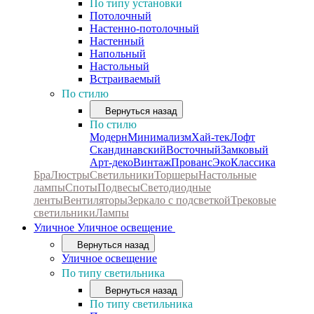
По типу установки
Потолочный
Настенно-потолочный
Настенный
Напольный
Настольный
Встраиваемый
По стилю
Вернуться назад
По стилю
Модерн
Минимализм
Хай-тек
Лофт
Скандинавский
Восточный
Замковый
Арт-деко
Винтаж
Прованс
Эко
Классика
Бра
Люстры
Светильники
Торшеры
Настольные
лампы
Споты
Подвесы
Светодиодные
ленты
Вентиляторы
Зеркало с подсветкой
Трековые
светильники
Лампы
Уличное
Уличное освещение
Вернуться назад
Уличное освещение
По типу светильника
Вернуться назад
По типу светильника