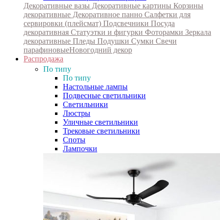
Декоративные вазы
Декоративные картины
Корзины
декоративные
Декоративное панно
Салфетки для
сервировки (плейсмат)
Подсвечники
Посуда
декоративная
Статуэтки и фигурки
Фоторамки
Зеркала
декоративные
Пледы
Подушки
Сумки
Свечи
парафиновые
Новогодний декор
Распродажа
По типу
По типу
Настольные лампы
Подвесные светильники
Светильники
Люстры
Уличные светильники
Трековые светильники
Споты
Лампочки