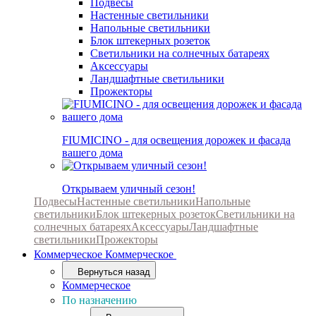
Подвесы
Настенные светильники
Напольные светильники
Блок штекерных розеток
Светильники на солнечных батареях
Аксессуары
Ландшафтные светильники
Прожекторы
FIUMICINO - для освещения дорожек и фасада
вашего дома
Открываем уличный сезон!
Подвесы
Настенные светильники
Напольные
светильники
Блок штекерных розеток
Светильники на
солнечных батареях
Аксессуары
Ландшафтные
светильники
Прожекторы
Коммерческое
Коммерческое
Вернуться назад
Коммерческое
По назначению