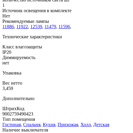
1
Источник освещения в комплекте
Нет
Рекомендуемые лампы
11886
,
11922
,
12539
,
11479
,
11596
,
Технические характеристики
Класс влагозащиты
IP20
Диммируемость
нет
Упаковка
Вес нетто
3,459
Дополнительно
ШтрихКод
9002759490423
Тип помещения
Гостиная
,
Спальня
,
Кухня
,
Прихожая
,
Холл
,
Детская
Наличие выключателя