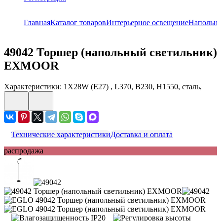
Главная
Каталог товаров
Интерьерное освещение
Напольн
49042
Торшер (напольный светильник)
EXMOOR
Характеристики: 1X28W (E27) , L370, B230, H1550, сталь,
Технические характеристики
Доставка и оплата
распродажа