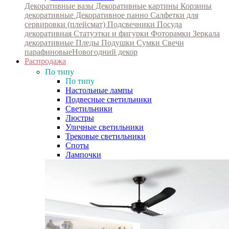
Декоративные вазы
Декоративные картины
Корзины
декоративные
Декоративное панно
Салфетки для
сервировки (плейсмат)
Подсвечники
Посуда
декоративная
Статуэтки и фигурки
Фоторамки
Зеркала
декоративные
Пледы
Подушки
Сумки
Свечи
парафиновые
Новогодний декор
Распродажа
По типу
По типу
Настольные лампы
Подвесные светильники
Светильники
Люстры
Уличные светильники
Трековые светильники
Споты
Лампочки