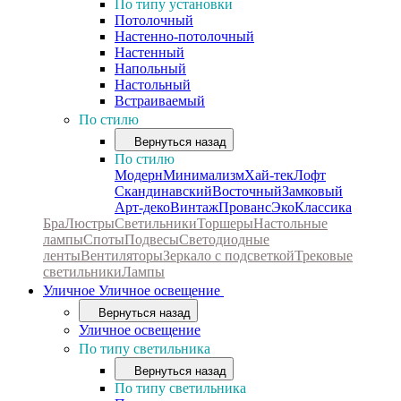
По типу установки
Потолочный
Настенно-потолочный
Настенный
Напольный
Настольный
Встраиваемый
По стилю
Вернуться назад
По стилю
Модерн
Минимализм
Хай-тек
Лофт
Скандинавский
Восточный
Замковый
Арт-деко
Винтаж
Прованс
Эко
Классика
Бра
Люстры
Светильники
Торшеры
Настольные
лампы
Споты
Подвесы
Светодиодные
ленты
Вентиляторы
Зеркало с подсветкой
Трековые
светильники
Лампы
Уличное
Уличное освещение
Вернуться назад
Уличное освещение
По типу светильника
Вернуться назад
По типу светильника