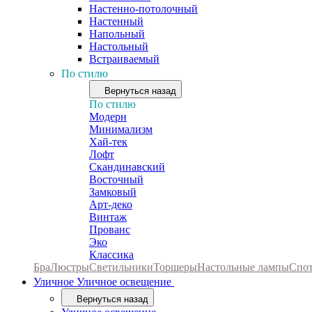
Настенно-потолочный
Настенный
Напольный
Настольный
Встраиваемый
По стилю
Вернуться назад
По стилю
Модерн
Минимализм
Хай-тек
Лофт
Скандинавский
Восточный
Замковый
Арт-деко
Винтаж
Прованс
Эко
Классика
Бра
Люстры
Светильники
Торшеры
Настольные лампы
Спо
Уличное
Уличное освещение
Вернуться назад