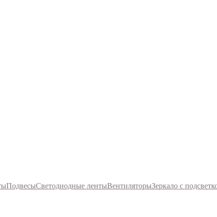
ты
Подвесы
Светодиодные ленты
Вентиляторы
Зеркало с подсветк