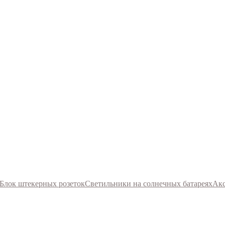
Блок штекерных розеток
Светильники на солнечных батареях
Акс