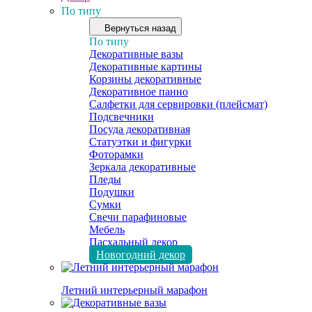
По типу
Вернуться назад
По типу
Декоративные вазы
Декоративные картины
Корзины декоративные
Декоративное панно
Салфетки для сервировки (плейсмат)
Подсвечники
Посуда декоративная
Статуэтки и фигурки
Фоторамки
Зеркала декоративные
Пледы
Подушки
Сумки
Свечи парафиновые
Мебель
Пасхальный декор
Новогодний декор
Летний интерьерный марафон