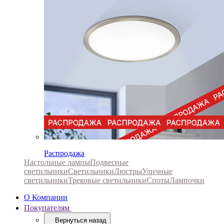
Распродажа
Настольные лампы
Подвесные
светильники
Светильники
Люстры
Уличные
светильники
Трековые светильники
Споты
Лампочки
О Компании
Покупателям
Вернуться назад