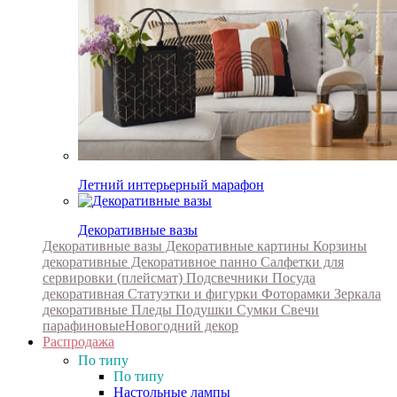
Летний интерьерный марафон
Декоративные вазы
Декоративные вазы
Декоративные картины
Корзины
декоративные
Декоративное панно
Салфетки для
сервировки (плейсмат)
Подсвечники
Посуда
декоративная
Статуэтки и фигурки
Фоторамки
Зеркала
декоративные
Пледы
Подушки
Сумки
Свечи
парафиновые
Новогодний декор
Распродажа
По типу
По типу
Настольные лампы