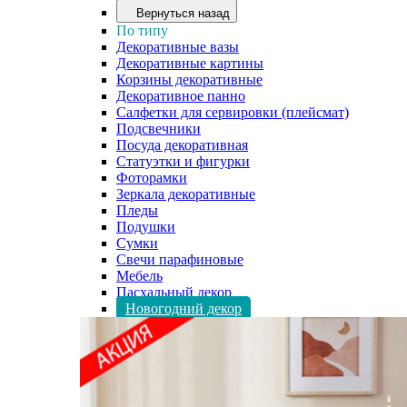
Вернуться назад
По типу
Декоративные вазы
Декоративные картины
Корзины декоративные
Декоративное панно
Салфетки для сервировки (плейсмат)
Подсвечники
Посуда декоративная
Статуэтки и фигурки
Фоторамки
Зеркала декоративные
Пледы
Подушки
Сумки
Свечи парафиновые
Мебель
Пасхальный декор
Новогодний декор