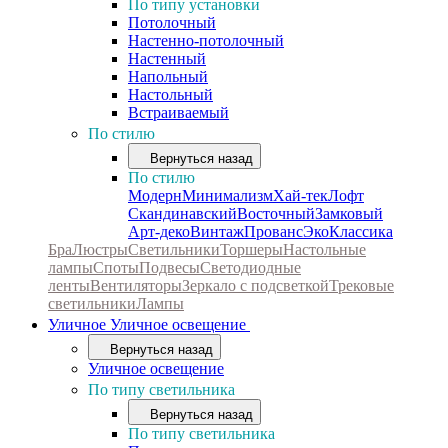
По типу установки
Потолочный
Настенно-потолочный
Настенный
Напольный
Настольный
Встраиваемый
По стилю
Вернуться назад
По стилю
Модерн
Минимализм
Хай-тек
Лофт
Скандинавский
Восточный
Замковый
Арт-деко
Винтаж
Прованс
Эко
Классика
Бра
Люстры
Светильники
Торшеры
Настольные
лампы
Споты
Подвесы
Светодиодные
ленты
Вентиляторы
Зеркало с подсветкой
Трековые
светильники
Лампы
Уличное
Уличное освещение
Вернуться назад
Уличное освещение
По типу светильника
Вернуться назад
По типу светильника