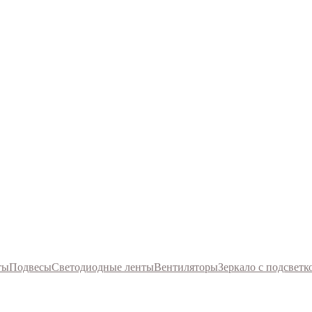
ты
Подвесы
Светодиодные ленты
Вентиляторы
Зеркало с подсветк