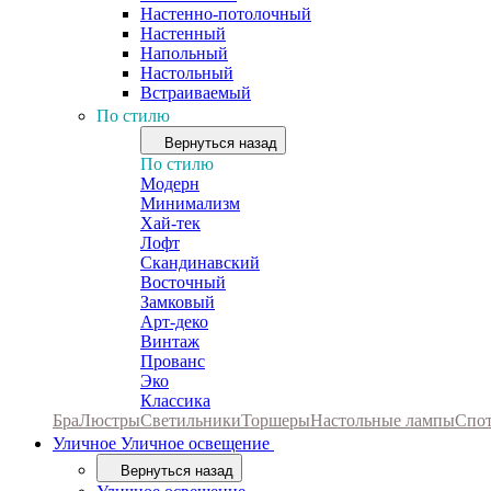
Настенно-потолочный
Настенный
Напольный
Настольный
Встраиваемый
По стилю
Вернуться назад
По стилю
Модерн
Минимализм
Хай-тек
Лофт
Скандинавский
Восточный
Замковый
Арт-деко
Винтаж
Прованс
Эко
Классика
Бра
Люстры
Светильники
Торшеры
Настольные лампы
Спо
Уличное
Уличное освещение
Вернуться назад