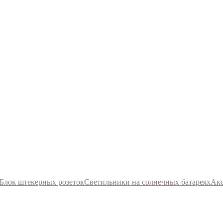
Блок штекерных розеток
Светильники на солнечных батареях
Акс