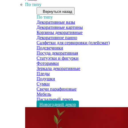
По типу
Вернуться назад
По типу
Декоративные вазы
Декоративные картины
Корзины декоративные
Декоративное панно
Салфетки для сервировки (плейсмат)
Подсвечники
Посуда декоративная
Статуэтки и фигурки
Фоторамки
Зеркала декоративные
Пледы
Подушки
Сумки
Свечи парафиновые
Мебель
Пасхальный декор
Новогодний декор