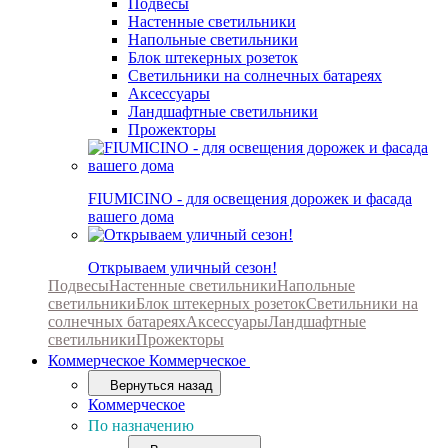
Подвесы
Настенные светильники
Напольные светильники
Блок штекерных розеток
Светильники на солнечных батареях
Аксессуары
Ландшафтные светильники
Прожекторы
FIUMICINO - для освещения дорожек и фасада
вашего дома
Открываем уличный сезон!
Подвесы
Настенные светильники
Напольные
светильники
Блок штекерных розеток
Светильники на
солнечных батареях
Аксессуары
Ландшафтные
светильники
Прожекторы
Коммерческое
Коммерческое
Вернуться назад
Коммерческое
По назначению