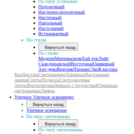
По типу установки
Потолочный
Настенно-потолочный
Настенный
Напольный
Настольный
Встраиваемый
По стилю
Вернуться назад
По стилю
Модерн
Минимализм
Хай-тек
Лофт
Скандинавский
Восточный
Замковый
Арт-деко
Винтаж
Прованс
Эко
Классика
Бра
Люстры
Светильники
Торшеры
Настольные
лампы
Споты
Подвесы
Светодиодные
ленты
Вентиляторы
Зеркало с подсветкой
Трековые
светильники
Лампы
Уличное
Уличное освещение
Вернуться назад
Уличное освещение
По типу светильника
Вернуться назад
По типу светильника