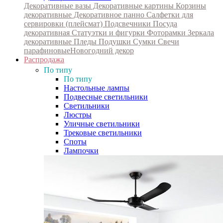
Декоративные вазы
Декоративные картины
Корзины
декоративные
Декоративное панно
Салфетки для
сервировки (плейсмат)
Подсвечники
Посуда
декоративная
Статуэтки и фигурки
Фоторамки
Зеркала
декоративные
Пледы
Подушки
Сумки
Свечи
парафиновые
Новогодний декор
Распродажа
По типу
По типу
Настольные лампы
Подвесные светильники
Светильники
Люстры
Уличные светильники
Трековые светильники
Споты
Лампочки