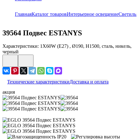
Главная
Каталог товаров
Интерьерное освещение
Светильн
39564
Подвес ESTANYS
Характеристики: 1X60W (E27) , Ø190, H1500, сталь, никель,
черный
Технические характеристики
Доставка и оплата
акция