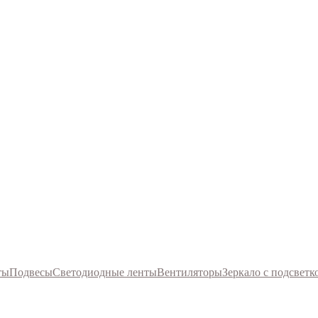
ты
Подвесы
Светодиодные ленты
Вентиляторы
Зеркало с подсветк