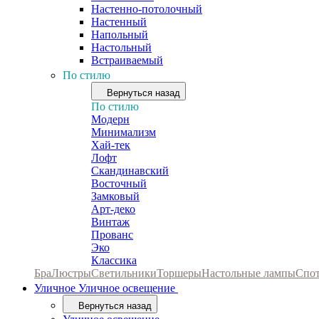
Настенно-потолочный
Настенный
Напольный
Настольный
Встраиваемый
По стилю
Вернуться назад
По стилю
Модерн
Минимализм
Хай-тек
Лофт
Скандинавский
Восточный
Замковый
Арт-деко
Винтаж
Прованс
Эко
Классика
Бра
Люстры
Светильники
Торшеры
Настольные лампы
Спо
Уличное
Уличное освещение
Вернуться назад