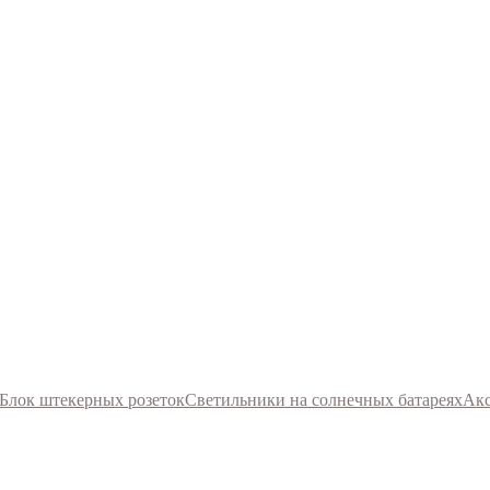
Блок штекерных розеток
Светильники на солнечных батареях
Акс