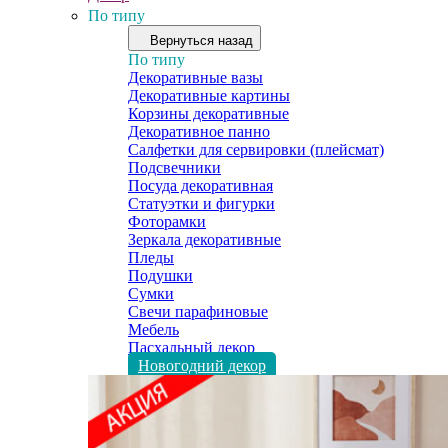
По типу
Вернуться назад
По типу
Декоративные вазы
Декоративные картины
Корзины декоративные
Декоративное панно
Салфетки для сервировки (плейсмат)
Подсвечники
Посуда декоративная
Статуэтки и фигурки
Фоторамки
Зеркала декоративные
Пледы
Подушки
Сумки
Свечи парафиновые
Мебель
Пасхальный декор
Новогодний декор