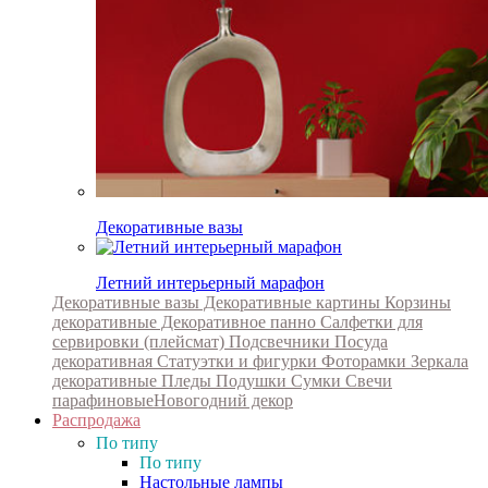
Декоративные вазы
Летний интерьерный марафон
Декоративные вазы
Декоративные картины
Корзины
декоративные
Декоративное панно
Салфетки для
сервировки (плейсмат)
Подсвечники
Посуда
декоративная
Статуэтки и фигурки
Фоторамки
Зеркала
декоративные
Пледы
Подушки
Сумки
Свечи
парафиновые
Новогодний декор
Распродажа
По типу
По типу
Настольные лампы