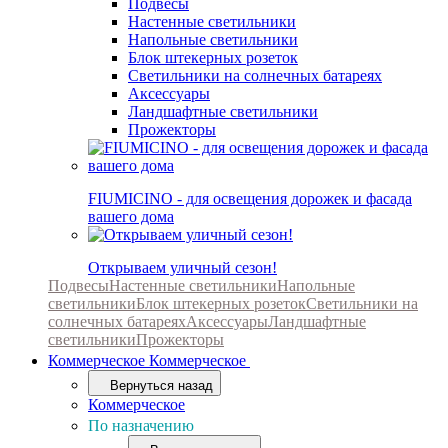
Подвесы
Настенные светильники
Напольные светильники
Блок штекерных розеток
Светильники на солнечных батареях
Аксессуары
Ландшафтные светильники
Прожекторы
FIUMICINO - для освещения дорожек и фасада
вашего дома
Открываем уличный сезон!
Подвесы
Настенные светильники
Напольные
светильники
Блок штекерных розеток
Светильники на
солнечных батареях
Аксессуары
Ландшафтные
светильники
Прожекторы
Коммерческое
Коммерческое
Вернуться назад
Коммерческое
По назначению