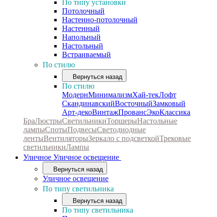
По типу установки
Потолочный
Настенно-потолочный
Настенный
Напольный
Настольный
Встраиваемый
По стилю
Вернуться назад
По стилю
Модерн
Минимализм
Хай-тек
Лофт
Скандинавский
Восточный
Замковый
Арт-деко
Винтаж
Прованс
Эко
Классика
Бра
Люстры
Светильники
Торшеры
Настольные
лампы
Споты
Подвесы
Светодиодные
ленты
Вентиляторы
Зеркало с подсветкой
Трековые
светильники
Лампы
Уличное
Уличное освещение
Вернуться назад
Уличное освещение
По типу светильника
Вернуться назад
По типу светильника