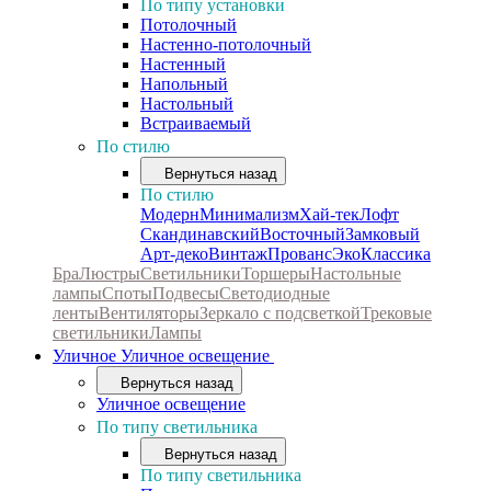
По типу установки
Потолочный
Настенно-потолочный
Настенный
Напольный
Настольный
Встраиваемый
По стилю
Вернуться назад
По стилю
Модерн
Минимализм
Хай-тек
Лофт
Скандинавский
Восточный
Замковый
Арт-деко
Винтаж
Прованс
Эко
Классика
Бра
Люстры
Светильники
Торшеры
Настольные
лампы
Споты
Подвесы
Светодиодные
ленты
Вентиляторы
Зеркало с подсветкой
Трековые
светильники
Лампы
Уличное
Уличное освещение
Вернуться назад
Уличное освещение
По типу светильника
Вернуться назад
По типу светильника