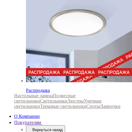
Распродажа
Настольные лампы
Подвесные
светильники
Светильники
Люстры
Уличные
светильники
Трековые светильники
Споты
Лампочки
О Компании
Покупателям
Вернуться назад