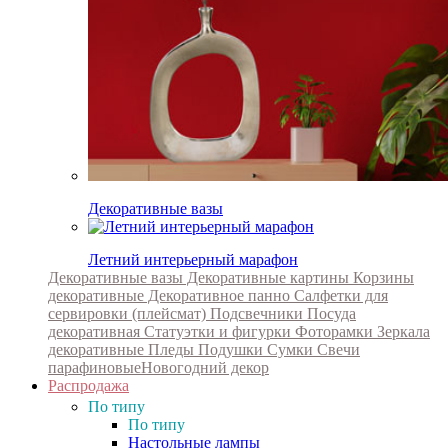
Декоративные вазы
Летний интерьерный марафон
Декоративные вазы
Декоративные картины
Корзины
декоративные
Декоративное панно
Салфетки для
сервировки (плейсмат)
Подсвечники
Посуда
декоративная
Статуэтки и фигурки
Фоторамки
Зеркала
декоративные
Пледы
Подушки
Сумки
Свечи
парафиновые
Новогодний декор
Распродажа
По типу
По типу
Настольные лампы