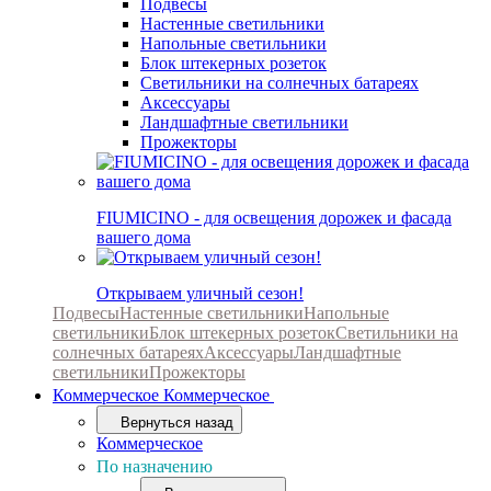
Подвесы
Настенные светильники
Напольные светильники
Блок штекерных розеток
Светильники на солнечных батареях
Аксессуары
Ландшафтные светильники
Прожекторы
FIUMICINO - для освещения дорожек и фасада
вашего дома
Открываем уличный сезон!
Подвесы
Настенные светильники
Напольные
светильники
Блок штекерных розеток
Светильники на
солнечных батареях
Аксессуары
Ландшафтные
светильники
Прожекторы
Коммерческое
Коммерческое
Вернуться назад
Коммерческое
По назначению