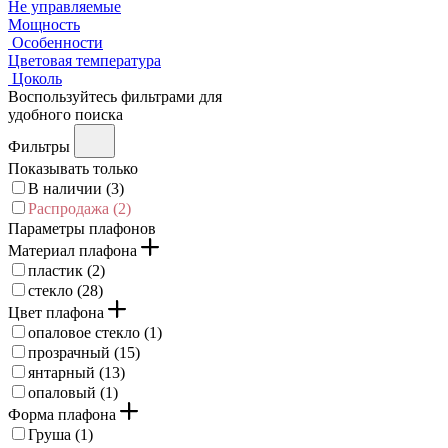
Не управляемые
Мощность
Особенности
Цветовая температура
Цоколь
Воспользуйтесь фильтрами для
удобного поиска
Фильтры
Показывать только
В наличии (
3
)
Распродажа (
2
)
Параметры плафонов
Материал плафона
пластик (
2
)
стекло (
28
)
Цвет плафона
опаловое стекло (
1
)
прозрачный (
15
)
янтарный (
13
)
опаловый (
1
)
Форма плафона
Груша (
1
)