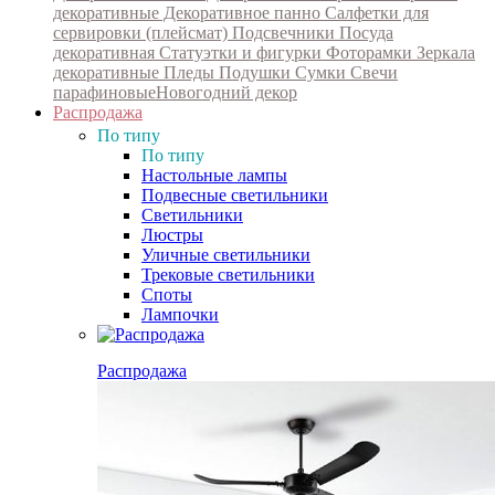
декоративные
Декоративное панно
Салфетки для
сервировки (плейсмат)
Подсвечники
Посуда
декоративная
Статуэтки и фигурки
Фоторамки
Зеркала
декоративные
Пледы
Подушки
Сумки
Свечи
парафиновые
Новогодний декор
Распродажа
По типу
По типу
Настольные лампы
Подвесные светильники
Светильники
Люстры
Уличные светильники
Трековые светильники
Споты
Лампочки
Распродажа