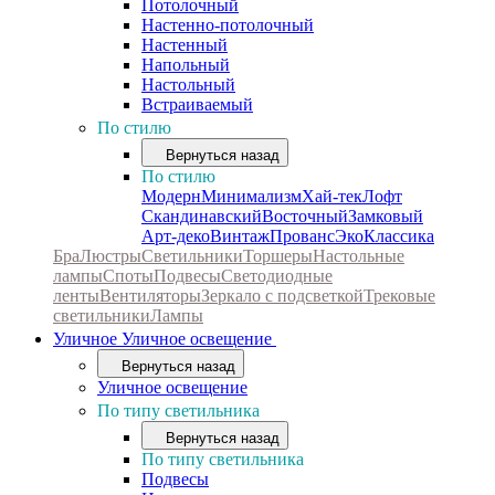
Потолочный
Настенно-потолочный
Настенный
Напольный
Настольный
Встраиваемый
По стилю
Вернуться назад
По стилю
Модерн
Минимализм
Хай-тек
Лофт
Скандинавский
Восточный
Замковый
Арт-деко
Винтаж
Прованс
Эко
Классика
Бра
Люстры
Светильники
Торшеры
Настольные
лампы
Споты
Подвесы
Светодиодные
ленты
Вентиляторы
Зеркало с подсветкой
Трековые
светильники
Лампы
Уличное
Уличное освещение
Вернуться назад
Уличное освещение
По типу светильника
Вернуться назад
По типу светильника
Подвесы