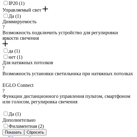
IP20 (
1
)
Управляемый свет
Да (
1
)
Диммируемость
?
Возможность подключить устройство для регулировки
яркости свечения
да (
1
)
нет (
1
)
Для натяжных потолков
?
Возможность установки светильника при натяжных потолках
EGLO Connect
?
Функции дистанционного управления пультом, смартфоном
или голосом, регулировка свечения
Да (
1
)
Дополнительно
Филаментная (
2
)