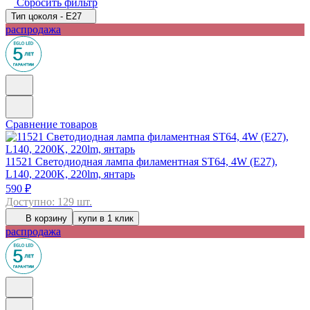
Сбросить фильтр
Тип цоколя - E27
распродажа
Сравнение товаров
11521
Светодиодная лампа филаментная ST64, 4W (E27),
L140, 2200K, 220lm, янтарь
590 ₽
Доступно: 129 шт.
В корзину
купи в 1 клик
распродажа