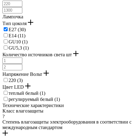
Лампочка
Тип цоколя
E27 (
30
)
E14 (
11
)
GU10 (
1
)
GU5,3 (
1
)
Количество источников света шт
Напряжение Вольт
220 (
3
)
Цвет LED
теплый белый (
1
)
регулируемый белый (
1
)
Технические характеристики
Класс влагозащиты
?
Степень влагозащиты электрооборудования в соответствии с
международным стандартом