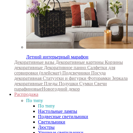
Летний интерьерный марафон
Декоративные вазы
Декоративные картины
Корзины
декоративные
Декоративное панно
Салфетки для
сервировки (плейсмат)
Подсвечники
Посуда
декоративная
Статуэтки и фигурки
Фоторамки
Зеркала
декоративные
Пледы
Подушки
Сумки
Свечи
парафиновые
Новогодний декор
Распродажа
По типу
По типу
Настольные лампы
Подвесные светильники
Светильники
Люстры
Уличные светильники