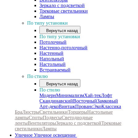
Зеркало с подсветкой
Трековые светильники
Лампы
По типу установки
Вернуться назад
По типу установки
Потолочный
Настенно-потолочный
Настенный
Напольный
Настольный
Встраиваемый
По стилю
Вернуться назад
По стилю
Модерн
Минимализм
Хай-тек
Лофт
Скандинавский
Восточный
Замковый
Арт-деко
Винтаж
Прованс
Эко
Классика
Бра
Люстры
Светильники
Торшеры
Настольные
лампы
Споты
Подвесы
Светодиодные
ленты
Вентиляторы
Зеркало с подсветкой
Трековые
светильники
Лампы
Уличное
Уличное освещение