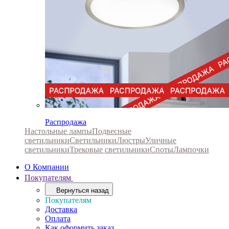
Распродажа
Настольные лампы
Подвесные
светильники
Светильники
Люстры
Уличные
светильники
Трековые светильники
Споты
Лампочки
О Компании
Покупателям
Вернуться назад
Покупателям
Доставка
Оплата
Как оформить заказ