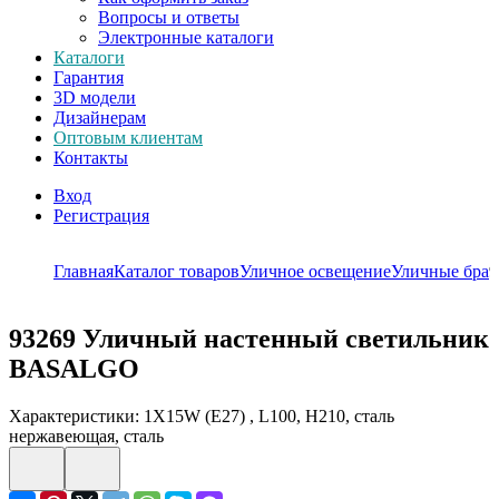
Вопросы и ответы
Электронные каталоги
Каталоги
Гарантия
3D модели
Дизайнерам
Оптовым клиентам
Контакты
Вход
Регистрация
Главная
Каталог товаров
Уличное освещение
Уличные бра
9
93269
Уличный настенный светильник
BASALGO
Характеристики: 1X15W (E27) , L100, H210, сталь
нержавеющая, сталь