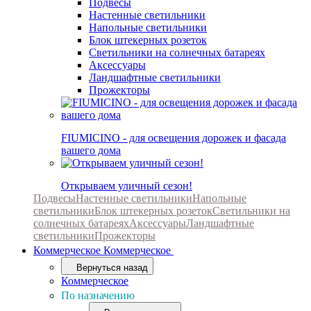
Подвесы
Настенные светильники
Напольные светильники
Блок штекерных розеток
Светильники на солнечных батареях
Аксессуары
Ландшафтные светильники
Прожекторы
FIUMICINO - для освещения дорожек и фасада
вашего дома
Открываем уличный сезон!
Подвесы
Настенные светильники
Напольные
светильники
Блок штекерных розеток
Светильники на
солнечных батареях
Аксессуары
Ландшафтные
светильники
Прожекторы
Коммерческое
Коммерческое
Вернуться назад
Коммерческое
По назначению