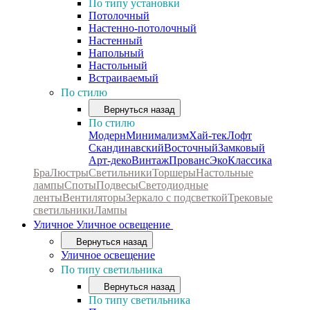
По типу установки
Потолочный
Настенно-потолочный
Настенный
Напольный
Настольный
Встраиваемый
По стилю
Вернуться назад
По стилю
Модерн
Минимализм
Хай-тек
Лофт
Скандинавский
Восточный
Замковый
Арт-деко
Винтаж
Прованс
Эко
Классика
Бра
Люстры
Светильники
Торшеры
Настольные
лампы
Споты
Подвесы
Светодиодные
ленты
Вентиляторы
Зеркало с подсветкой
Трековые
светильники
Лампы
Уличное
Уличное освещение
Вернуться назад
Уличное освещение
По типу светильника
Вернуться назад
По типу светильника