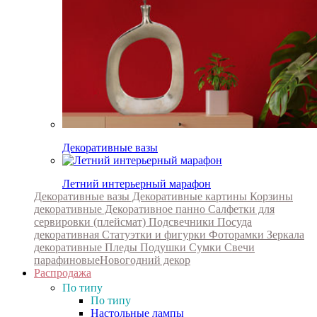
Декоративные вазы
Летний интерьерный марафон
Декоративные вазы
Декоративные картины
Корзины
декоративные
Декоративное панно
Салфетки для
сервировки (плейсмат)
Подсвечники
Посуда
декоративная
Статуэтки и фигурки
Фоторамки
Зеркала
декоративные
Пледы
Подушки
Сумки
Свечи
парафиновые
Новогодний декор
Распродажа
По типу
По типу
Настольные лампы