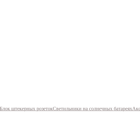
Блок штекерных розеток
Светильники на солнечных батареях
Акс