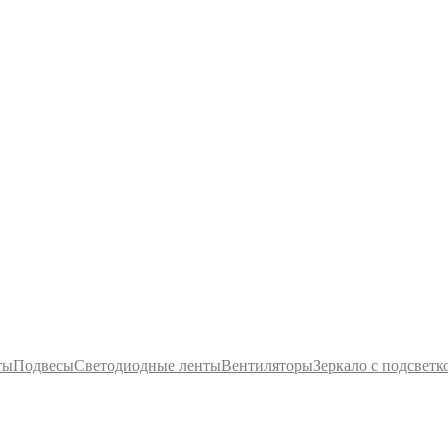
ты
Подвесы
Светодиодные ленты
Вентиляторы
Зеркало с подсветк