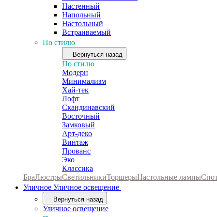
Настенный
Напольный
Настольный
Встраиваемый
По стилю
Вернуться назад
По стилю
Модерн
Минимализм
Хай-тек
Лофт
Скандинавский
Восточный
Замковый
Арт-деко
Винтаж
Прованс
Эко
Классика
Бра
Люстры
Светильники
Торшеры
Настольные лампы
Спо
Уличное
Уличное освещение
Вернуться назад
Уличное освещение