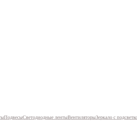
ты
Подвесы
Светодиодные ленты
Вентиляторы
Зеркало с подсветк