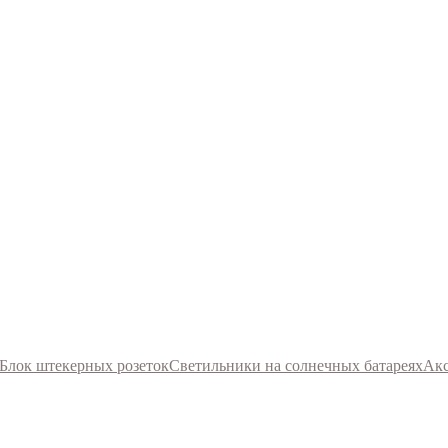
Блок штекерных розеток
Светильники на солнечных батареях
Акс