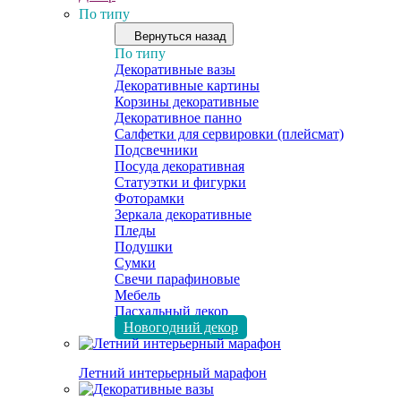
По типу
Вернуться назад
По типу
Декоративные вазы
Декоративные картины
Корзины декоративные
Декоративное панно
Салфетки для сервировки (плейсмат)
Подсвечники
Посуда декоративная
Статуэтки и фигурки
Фоторамки
Зеркала декоративные
Пледы
Подушки
Сумки
Свечи парафиновые
Мебель
Пасхальный декор
Новогодний декор
Летний интерьерный марафон