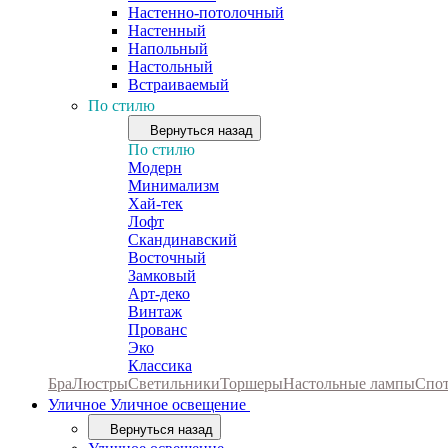
Настенно-потолочный
Настенный
Напольный
Настольный
Встраиваемый
По стилю
Вернуться назад
По стилю
Модерн
Минимализм
Хай-тек
Лофт
Скандинавский
Восточный
Замковый
Арт-деко
Винтаж
Прованс
Эко
Классика
Бра
Люстры
Светильники
Торшеры
Настольные лампы
Спо
Уличное
Уличное освещение
Вернуться назад